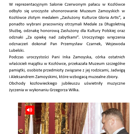
W reprezentacyjnym Salonie Czerwonym pałacu w Kozłówce
odbyło się uroczyste uhonorowanie Muzeum Zamoyskich w
Kozłówce złotym medalem „Zasłużony Kulturze Gloria Artis”, a
ponadto wybrani pracownicy otrzymali Medale za Długoletnią
Służbę, odznakę honorową Zasłużony dla Kultury Polskiej oraz
odznaki „Za opiekę nad zabytkami”. Uroczystego wręczenia
odznaczeń dokonał Pan Przemysław Czarnek, Wojewoda
Lubelski.
Podczas uroczystości Pani Inka Zamoyska, córka ostatnich
właścicieli majątku w Kozłówce, przekazała Muzeum szczególne
pamiątki, osobiste przedmioty związane z jej rodzicami, Jadwigą
i Aleksandrem Zamoyskimi, które wzbogacą muzealne zbiory.
Obchody kozłowieckiego jubileuszu uświetniły muzyczne
życzenia w wykonaniu Grzegorza Wilka.