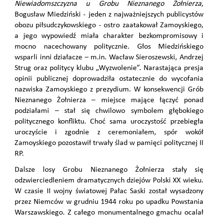
Niewiadomszczyzna u Grobu Nieznanego Żołnierza
,
Bogusław Miedziński - jeden z najważniejszych publicystów
obozu piłsudczykowskiego - ostro zaatakował Zamoyskiego,
a jego wypowiedź miała charakter bezkompromisowy i
mocno nacechowany politycznie. Głos Miedzińskiego
wsparli inni działacze – m.in. Wacław Sieroszewski, Andrzej
Strug oraz politycy klubu „Wyzwolenie”. Narastająca presja
opinii publicznej doprowadziła ostatecznie do wycofania
nazwiska Zamoyskiego z prezydium. W konsekwencji Grób
Nieznanego Żołnierza – miejsce mające łączyć ponad
podziałami – stał się chwilowo symbolem głębokiego
politycznego konfliktu. Choć sama uroczystość przebiegła
uroczyście i zgodnie z ceremoniałem, spór wokół
Zamoyskiego pozostawił trwały ślad w pamięci politycznej II
RP.
Dalsze losy Grobu Nieznanego Żołnierza stały się
odzwierciedleniem dramatycznych dziejów Polski XX wieku.
W czasie II wojny światowej Pałac Saski został wysadzony
przez Niemców w grudniu 1944 roku po upadku Powstania
Warszawskiego. Z całego monumentalnego gmachu ocalał