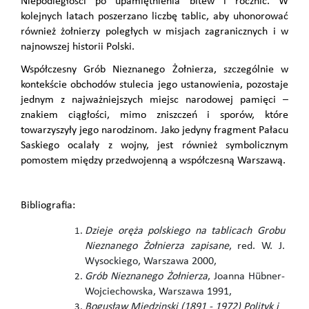
Niepodległości po upamiętnienia bitew i rocznic. W
kolejnych latach poszerzano liczbę tablic, aby uhonorować
również żołnierzy poległych w misjach zagranicznych i w
najnowszej historii Polski.
Współczesny Grób Nieznanego Żołnierza, szczególnie w
kontekście obchodów stulecia jego ustanowienia, pozostaje
jednym z najważniejszych miejsc narodowej pamięci –
znakiem ciągłości, mimo zniszczeń i sporów, które
towarzyszyły jego narodzinom. Jako jedyny fragment Pałacu
Saskiego ocalały z wojny, jest również symbolicznym
pomostem między przedwojenną a współczesną Warszawą.
Bibliografia:
Dzieje oręża polskiego na tablicach Grobu
Nieznanego Żołnierza zapisane
, red. W. J.
Wysockiego, Warszawa 2000,
Grób Nieznanego Żołnierza
, Joanna Hübner-
Wojciechowska, Warszawa 1991,
Bogusław Miedzinski (1891
- 1972) Polityk i