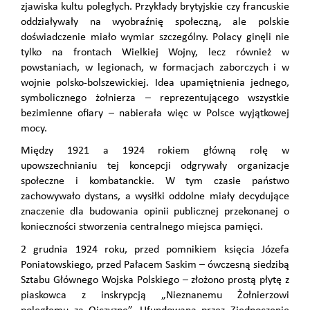
zjawiska kultu poległych. Przykłady brytyjskie czy francuskie
oddziaływały na wyobraźnię społeczną, ale polskie
doświadczenie miało wymiar szczególny. Polacy ginęli nie
tylko na frontach Wielkiej Wojny, lecz również w
powstaniach, w legionach, w formacjach zaborczych i w
wojnie polsko-bolszewickiej. Idea upamiętnienia jednego,
symbolicznego żołnierza – reprezentującego wszystkie
bezimienne ofiary – nabierała więc w Polsce wyjątkowej
mocy.
Między 1921 a 1924 rokiem główną rolę w
upowszechnianiu tej koncepcji odgrywały organizacje
społeczne i kombatanckie. W tym czasie państwo
zachowywało dystans, a wysiłki oddolne miały decydujące
znaczenie dla budowania opinii publicznej przekonanej o
konieczności stworzenia centralnego miejsca pamięci.
2 grudnia 1924 roku, przed pomnikiem księcia Józefa
Poniatowskiego, przed Pałacem Saskim – ówczesną siedzibą
Sztabu Głównego Wojska Polskiego – złożono prostą płytę z
piaskowca z inskrypcją „Nieznanemu Żołnierzowi