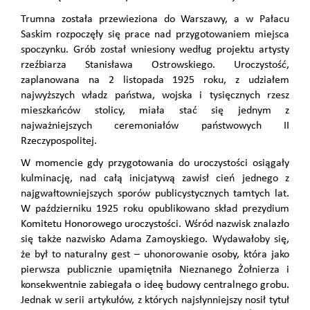
Trumna została przewieziona do Warszawy, a w Pałacu
Saskim rozpoczęły się prace nad przygotowaniem miejsca
spoczynku.
Grób został wniesiony według projektu artysty
rzeźbiarza Stanisława Ostrowskiego.
Uroczystość,
zaplanowana na 2 listopada 1925 roku, z udziałem
najwyższych władz państwa, wojska i tysięcznych rzesz
mieszkańców stolicy, miała stać się jednym z
najważniejszych ceremoniałów państwowych II
Rzeczypospolitej.
W momencie gdy przygotowania do uroczystości osiągały
kulminację, nad całą inicjatywą zawisł cień jednego z
najgwałtowniejszych sporów publicystycznych tamtych lat.
W październiku 1925 roku opublikowano skład prezydium
Komitetu Honorowego uroczystości. Wśród nazwisk znalazło
się także nazwisko Adama Zamoyskiego. Wydawałoby się,
że był to naturalny gest – uhonorowanie osoby, która jako
pierwsza publicznie upamiętniła Nieznanego Żołnierza i
konsekwentnie zabiegała o ideę budowy centralnego grobu.
Jednak w serii artykułów, z których najsłynniejszy nosił tytuł