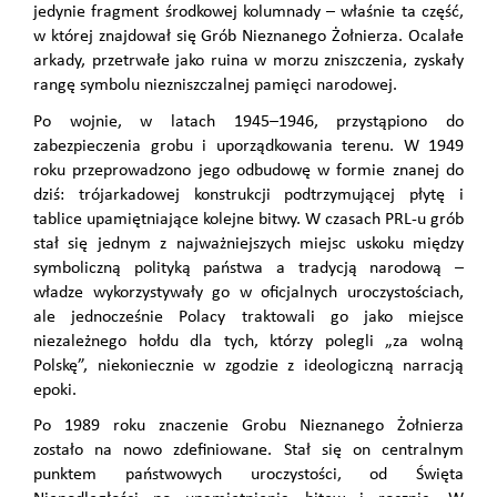
jedynie fragment środkowej kolumnady – właśnie ta część,
w której znajdował się Grób Nieznanego Żołnierza. Ocalałe
arkady, przetrwałe jako ruina w morzu zniszczenia, zyskały
rangę symbolu niezniszczalnej pamięci narodowej.
Po wojnie, w latach 1945–1946, przystąpiono do
zabezpieczenia grobu i uporządkowania terenu. W 1949
roku przeprowadzono jego odbudowę w formie znanej do
dziś: trójarkadowej konstrukcji podtrzymującej płytę i
tablice upamiętniające kolejne bitwy. W czasach PRL-u grób
stał się jednym z najważniejszych miejsc uskoku między
symboliczną polityką państwa a tradycją narodową –
władze wykorzystywały go w oficjalnych uroczystościach,
ale jednocześnie Polacy traktowali go jako miejsce
niezależnego hołdu dla tych, którzy polegli „za wolną
Polskę”, niekoniecznie w zgodzie z ideologiczną narracją
epoki.
Po 1989 roku znaczenie Grobu Nieznanego Żołnierza
zostało na nowo zdefiniowane. Stał się on centralnym
punktem państwowych uroczystości, od Święta