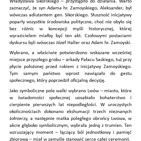
Władysława Sikorskiego – przystąpiło do działania. Warto
zaznaczyć, że syn Adama hr. Zamoyskiego, Aleksander, był
wówczas adiutantem gen. Sikorskiego. Słuszność inicjatywy
poparły wszystkie środowiska polityczne, choć nie obyło się
bez różnic w koncepcji myśli historycznej, której
wyrazicielem miałby być ten akt. Czołowymi postaciami
dyskursu byli wówczas Józef Haller oraz Adam hr. Zamoyski.
Wybrano, a właściwie potwierdzono wskazane wcześniej
miejsce przyszłego grobu – arkady Pałacu Saskiego, tuż przy
płycie położonej przed rokiem z inicjatywy Zamoyskiego.
Tym samym państwo wprost nawiązało do gestu
społecznego, który poprzedził oficjalną decyzję.
Jako symboliczne pole walki wybrano Lwów – miasto, które
w świadomości społecznej uosabiało bohaterstwo i
cierpienie pierwszych lat niepodległości. W uroczystych
okolicznościach dokonano ekshumacji trzech nieznanych
żołnierzy, a następnie matka poległego obrońcy Lwowa, w
akcie głęboko symbolicznym, wybrała jedną z trumien. Ten
wzruszający moment – łączący ból jednostkowy i pamięć
zbiorową – miał w zamyśle stanowić serce całej ceremonii.