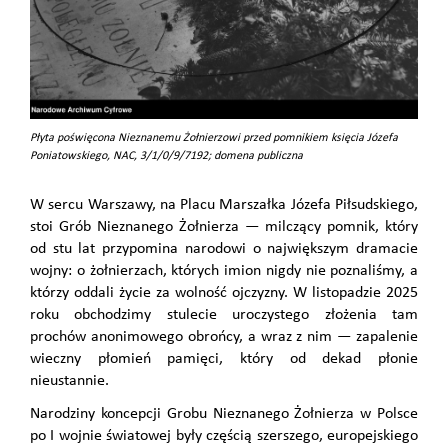
Płyta poświęcona Nieznanemu Żołnierzowi przed pomnikiem księcia Józefa
Poniatowskiego, NAC, 3/1/0/9/7192; domena publiczna
W sercu Warszawy, na Placu Marszałka Józefa Piłsudskiego,
stoi Grób Nieznanego Żołnierza — milczący pomnik, który
od stu lat przypomina narodowi o największym dramacie
wojny: o żołnierzach, których imion nigdy nie poznaliśmy, a
którzy oddali życie za wolność ojczyzny. W listopadzie 2025
roku obchodzimy stulecie uroczystego złożenia tam
prochów anonimowego obrońcy, a wraz z nim — zapalenie
wieczny płomień pamięci, który od dekad płonie
nieustannie.
Narodziny koncepcji Grobu Nieznanego Żołnierza w Polsce
po I wojnie światowej były częścią szerszego, europejskiego