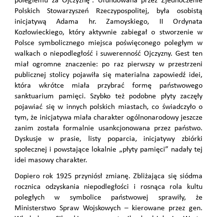
poległemu za Ojczyznę”. Ufundowana przez Zjednoczenie
Polskich Stowarzyszeń Rzeczypospolitej, była osobistą
inicjatywą Adama hr. Zamoyskiego, II Ordynata
Kozłowieckiego, który aktywnie zabiegał o stworzenie w
Polsce symbolicznego miejsca poświęconego poległym w
walkach o niepodległość i suwerenność Ojczyzny. Gest ten
miał ogromne znaczenie: po raz pierwszy w przestrzeni
publicznej stolicy pojawiła się materialna zapowiedź idei,
która wkrótce miała przybrać formę państwowego
sanktuarium pamięci. Szybko też podobne płyty zaczęły
pojawiać się w innych polskich miastach, co świadczyło o
tym, że inicjatywa miała charakter ogólnonarodowy jeszcze
zanim została formalnie usankcjonowana przez państwo.
Dyskusje w prasie, listy poparcia, inicjatywy zbiórki
społecznej i powstające lokalnie „płyty pamięci” nadały tej
idei masowy charakter.
Dopiero rok 1925 przyniósł zmianę. Zbliżająca się siódma
rocznica odzyskania niepodległości i rosnąca rola kultu
poległych w symbolice państwowej sprawiły, że
Ministerstwo Spraw Wojskowych – kierowane przez gen.