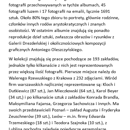
fotografii przechowywanych w tychże albumach, 45
fotografii luzem i 17 fotografii na emalii, łącznie 1691
sztuk. Około 80% tego zbioru to portrety, głównie rodzinne,
członków innych rodów arystokratycznych i znanych
osobistości. W ostatnim albumie znajdują się ponadto
reprodukcje dzieł sztuki, zwłaszcza obrazów i rysunków z
Galerii Drezdeńskiej i okolicznościowych kompozycji
graficznych Antoniego Oleszczyńskiego.
W kolekcji znajdują się prace pochodzące ze 193 zakładów,
jednakże tylko kilkanaście z nich jest reprezentowanych
przez większą ilość fotografii. Pierwsze miejsce należy do
Walerego Rzewuskiego z Krakowa z 232 zdjęciami. Wśród
firm warszawskich najliczniej reprezentowane są: Kloch i
Dutkiewicz (87 szt.), Jan Mieczkowski (64 szt.), Karol Beyer
(34 szt,) i po kilkanaście sztuk z zakładów Konrada Brandla,
Maksymiliana Fajansa, Grzegorza Sachowicza i innych. Ma
swoich przedstawicieli Poznań – zakład Augusta i Fryderyka
Zeuschnerów (39 szt.), Lwów – m.in. firmy Edwarda
Trzemeskiego (18 szt.) i Teodora Szajnoka (10 szt.), z
Lublina pochodzą zaledwie pojedyncze egzemplarze.