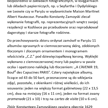
bezpośrednio w zakładach fotograficznych, w księgarniach
lub składach papierniczych, np. u Seyfartha i Dydyńskiego
we Lwowie czy w Paryżu w wydawnictwie Maison Martinet
Albert Hautecour. Ponadto Konstanty Zamoyski zlecał
wykonanie fotografii, np. reprezentacyjnych wnętrz swojej
rezydencji w Kozłówce po przebudowie oraz reprodukował
dagerotypy i starsze fotografie rodzinne.
Do przechowywania zbioru ordynat zamówił w Paryżu 11
albumów oprawnych w ciemnoczerwoną skórę, zdobionych
tłoczonym i złoconym ornamentem i monogramem
właściciela „C.Z.” pod dziewięciopałkową koroną. Wyklejki
wykonano z ciemnoczerwonej mory lub papieru w pawie
oczka i opatrzono naklejką lub tłoczeniem: „A L’AVENIR 19,
d
Boul
des Capucines PARIS”. Cztery największe albumy,
liczące od 43 do 50 kart, przeznaczone są do wklejania
zdjęć, pozostałe, z okienkami różnej wielkości, do ich
wsuwania: jeden na większy format gabinetowy (22 x 13,5
cm), dwa na mniejszy (16 x 11 cm), jeden na format zwany
promenade
(21 x 10) i trzy na
cartes de visite
(10 x 6 cm).
Zbiór Konstantego Zamoyskiego zawiera obecnie 1629