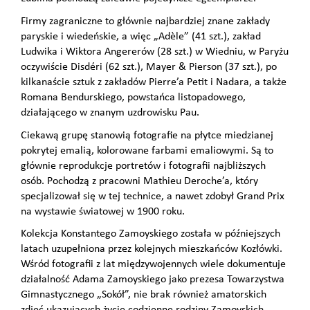
Firmy zagraniczne to głównie najbardziej znane zakłady
paryskie i wiedeńskie, a więc „Adèle” (41 szt.), zakład
Ludwika i Wiktora Angererów (28 szt.) w Wiedniu, w Paryżu
oczywiście Disdéri (62 szt.), Mayer & Pierson (37 szt.), po
kilkanaście sztuk z zakładów Pierre’a Petit i Nadara, a także
Romana Bendurskiego, powstańca listopadowego,
działającego w znanym uzdrowisku Pau.
Ciekawą grupę stanowią fotografie na płytce miedzianej
pokrytej emalią, kolorowane farbami emaliowymi. Są to
głównie reprodukcje portretów i fotografii najbliższych
osób. Pochodzą z pracowni Mathieu Deroche’a, który
specjalizował się w tej technice, a nawet zdobył Grand Prix
na wystawie światowej w 1900 roku.
Kolekcja Konstantego Zamoyskiego została w późniejszych
latach uzupełniona przez kolejnych mieszkańców Kozłówki.
Wśród fotografii z lat międzywojennych wiele dokumentuje
działalność Adama Zamoyskiego jako prezesa Towarzystwa
Gimnastycznego „Sokół”, nie brak również amatorskich