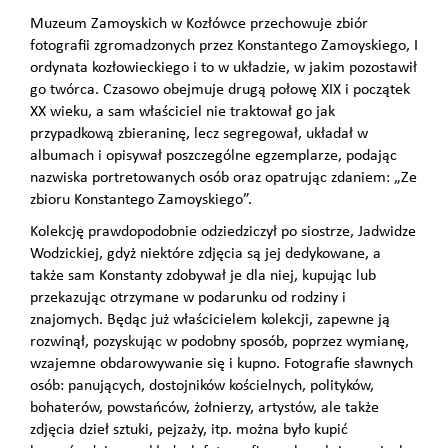
Muzeum Zamoyskich w Kozłówce przechowuje zbiór
fotografii zgromadzonych przez Konstantego Zamoyskiego, I
ordynata kozłowieckiego i to w układzie, w jakim pozostawił
go twórca. Czasowo obejmuje drugą połowę XIX i początek
XX wieku, a sam właściciel nie traktował go jak
przypadkową zbieraninę, lecz segregował, układał w
albumach i opisywał poszczególne egzemplarze, podając
nazwiska portretowanych osób oraz opatrując zdaniem: „Ze
zbioru Konstantego Zamoyskiego”.
Kolekcję prawdopodobnie odziedziczył po siostrze, Jadwidze
Wodzickiej, gdyż niektóre zdjęcia są jej dedykowane, a
także sam Konstanty zdobywał je dla niej, kupując lub
przekazując otrzymane w podarunku od rodziny i
znajomych. Będąc już właścicielem kolekcji, zapewne ją
rozwinął, pozyskując w podobny sposób, poprzez wymianę,
wzajemne obdarowywanie się i kupno. Fotografie sławnych
osób: panujących, dostojników kościelnych, polityków,
bohaterów, powstańców, żołnierzy, artystów, ale także
zdjęcia dzieł sztuki, pejzaży, itp. można było kupić