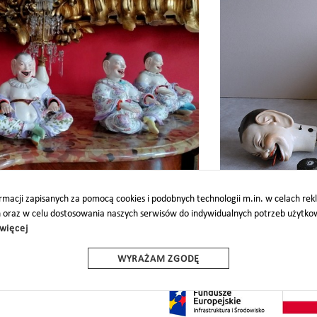
ony
Figurki Chińczyków wróciły 
macji zapisanych za pomocą cookies i podobnych technologii m.in. w celach re
h oraz w celu dostosowania naszych serwisów do indywidualnych potrzeb użytk
więcej
O
PARTNERZY
PROJEKTY UE
DOTACJE
DOSTĘPNOŚĆ
WYRAŻAM ZGODĘ