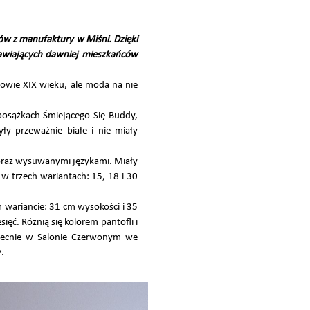
ów z manufaktury w Miśni. Dzięki
bawiających dawniej mieszkańców
łowie XIX wieku, ale moda na nie
posążkach Śmiejącego Się Buddy,
yły przeważnie białe i nie miały
 oraz wysuwanymi językami. Miały
 w trzech wariantach: 15, 18 i 30
m wariancie: 31 cm wysokości i 35
ęć. Różnią się kolorem pantofli i
obecnie w Salonie Czerwonym we
.