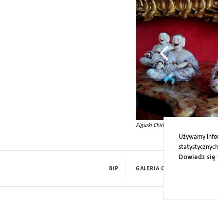
Figurki Chińczyków wróciły na sal
Używamy infor
statystycznyc
Dowiedz się 
BIP
GALERIA CYFROWA
ROD