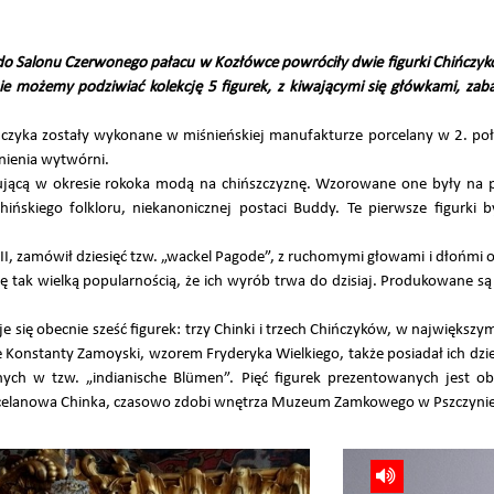
 do Salonu Czerwonego pałacu w Kozłówce powróciły dwie figurki Chińczyk
e możemy podziwiać kolekcję 5 figurek, z kiwającymi się główkami, za
ińczyka zostały wykonane w miśnieńskiej manufakturze porcelany w 2. po
tnienia wytwórni.
nującą w okresie rokoka modą na chińszczyznę. Wzorowane one były na 
ińskiego folkloru, niekanonicznej postaci Buddy. Te pierwsze figurki b
 II, zamówił dziesięć tzw. „wackel Pagode”, z ruchomymi głowami i dłońmi
ię tak wielką popularnością, że ich wyrób trwa do dzisiaj. Produkowane są
e się obecnie sześć figurek: trzy Chinki i trzech Chińczyków, w największy
 Konstanty Zamoyski, wzorem Fryderyka Wielkiego, także posiadał ich dziesi
nych w tzw. „indianische Blümen”. Pięć figurek prezentowanych jest 
orcelanowa Chinka, czasowo zdobi wnętrza Muzeum Zamkowego w Pszczynie