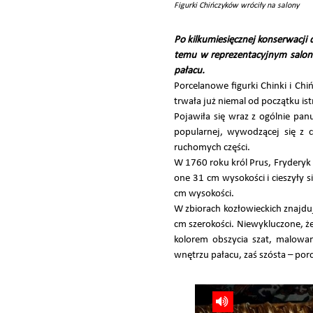
Figurki Chińczyków wróciły na salony
Po kilkumiesięcznej konserwacji
temu w reprezentacyjnym saloni
pałacu.
Porcelanowe figurki Chinki i Ch
trwała już niemal od początku is
Pojawiła się wraz z ogólnie pa
popularnej, wywodzącej się z ch
ruchomych części.
W 1760 roku król Prus, Fryderyk
one 31 cm wysokości i cieszyły s
cm wysokości.
W zbiorach kozłowieckich znajduj
cm szerokości. Niewykluczone, że
kolorem obszycia szat, malowa
wnętrzu pałacu, zaś szósta – p