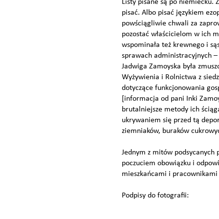
Listy pisane są po niemiecku. 
pisać. Albo pisać językiem ez
powściągliwie chwali za zapr
pozostać właścicielom w ich 
wspominała też krewnego i sąs
sprawach administracyjnych – 
Jadwiga Zamoyska była zmuszo
Wyżywienia i Rolnictwa z siedz
dotyczące funkcjonowania gosp
[informacja od pani Inki Zamo
brutalniejsze metody ich ścią
ukrywaniem się przed tą depor
ziemniaków, buraków cukrowych,
Jednym z mitów podsycanych pr
poczuciem obowiązku i odpowi
mieszkańcami i pracownikami
Podpisy do fotografii: