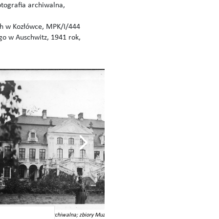
tografia archiwalna,
ch w Kozłówce, MPK/I/444
go w Auschwitz, 1941 rok,
 1940 roku; fotografia archiwalna; zbiory Muzeum Zamoyskich w
3. Koperta na listy 