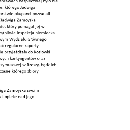
 sprawach bezpieczniej było nie
or, którego Jadwiga
rstwie okupanci pozwalali
 [Jadwiga Zamoyska
ie, który pomagał jej w
ątpliwie inspekcja niemiecka.
towym Wydziału Głównego
łać regularne raporty
e przyjeżdżały do Kozłówki
kowych kontyngentów oraz
rzymusowej w Rzeszy, bądź ich
zasie którego zbiory
dwiga Zamoyska swoim
i opiekę nad jego