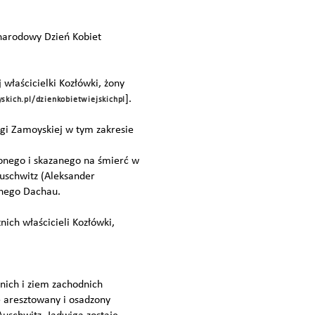
ynarodowy Dzień Kobiet
 właścicielki Kozłówki, żony
].
ich.pl/dzienkobietwiejskichpl
igi Zamoyskiej w tym zakresie
ionego i skazanego na śmierć w
Auschwitz (Aleksander
jnego Dachau.
nich właścicieli Kozłówki,
nich i ziem zachodnich
e aresztowany i osadzony