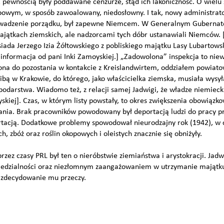
Z pewnością były poddawane cenzurze, stąd ich lakoniczność. O wielu
opowym, w sposób zawoalowany, niedosłowny. I tak, nowy administrat
owadzenie porządku, był zapewne Niemcem. W Generalnym Gubernato
majątkach ziemskich, ale nadzorcami tych dóbr ustanawiali Niemców.
iada Jerzego Izia Żółtowskiego z pobliskiego majątku Lasy Lubartowsk
informacja od pani Inki Zamoyskiej.] „Zadowolona” inspekcja to niew
na do pozostania w kontakcie z Kreislandwirtem, oddziałem powia
ibą w Krakowie, do którego, jako właścicielka ziemska, musiała wysy
odarstwa. Wiadomo też, z relacji samej Jadwigi, że władze niemiecki
yskiej]. Czas, w którym listy powstały, to okres zwiększenia obowiąz
gania. Brak pracowników powodowany był deportacją ludzi do pracy p
tacją. Dodatkowe problemy spowodował nieurodzajny rok (1942), w c
 zbóż oraz roślin okopowych i oleistych znacznie się obniżyły.
zez czasy PRL był ten o nieróbstwie ziemiaństwa i arystokracji. Ja
edzialności oraz niezłomnym zaangażowaniem w utrzymanie majątku 
 zdecydowanie mu przeczy.