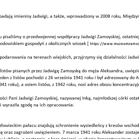
ypadają imieniny Jadwigi, a także, wprowadzony w 2008 roku, Międz
u pisaliśmy o przedwojennej współpracy Jadwigi Zamoyskiej, ostatniej
rodowiskiem gospodyń z okolicznych wiosek [
https://www.muzeumzamoysk
podarowania na terenach wiejskich, przyjrzymy się działalności Jadw
iu listów pisanych przez Jadwigę Zamoyską do męża Aleksandra, uwięz
eden z listów pochodzi z 26 września 1941 roku i był adresowany do 
941 roku), a osiem listów, z 1942 roku, nosi adres obozu koncentracy
ości Pani Jadwigi Zamoyskiej, nazywanej Inką, najmłodszej córki ostat
 i wyraziła zgodę na ich opracowanie.
łowieckim pałacu znajdują schronienie wysiedleńcy z kresów wschod
zę oraz zagrożeni uwięzieniem. 7 marca 1941 roku Aleksander zostaj