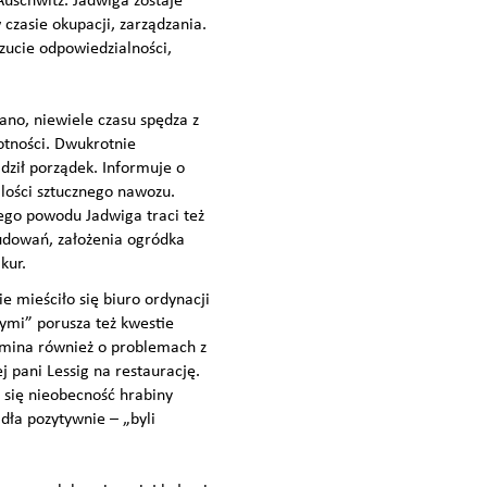
Auschwitz. Jadwiga zostaje
czasie okupacji, zarządzania.
zucie odpowiedzialności,
ano, niewiele czasu spędza z
otności. Dwukrotnie
dził porządek. Informuje o
ilości sztucznego nawozu.
ego powodu Jadwiga traci też
udowań, założenia ogródka
kur.
 mieściło się biuro ordynacji
zymi” porusza też kwestie
omina również o problemach z
 pani Lessig na restaurację.
 się nieobecność hrabiny
ła pozytywnie – „byli