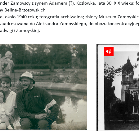
ander Zamoyscy z synem Adamem (?), Kozłówka, lata 30. XIX wieku; fo
y Belina-Brzozowskich
e, około 1940 roku; fotografia archiwalna; zbiory Muzeum Zamoyski
y zaadresowana do Aleksandra Zamoyskiego, do obozu koncentracyjne
Jadwigi) Zamoyskiej.
 z synem Adamem (?), Kozłówka, lata 30. XIX wieku;
2. Pałac w Kozłówce, około