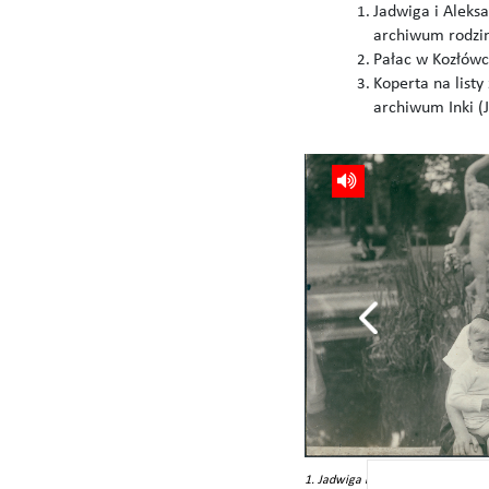
Jadwiga i Aleks
archiwum rodzin
Pałac w Kozłówc
Koperta na list
archiwum Inki (
eksandra Zamoyskiego, do obozu koncentracyjnego
1. Jadwiga i Aleksander Zamoyscy