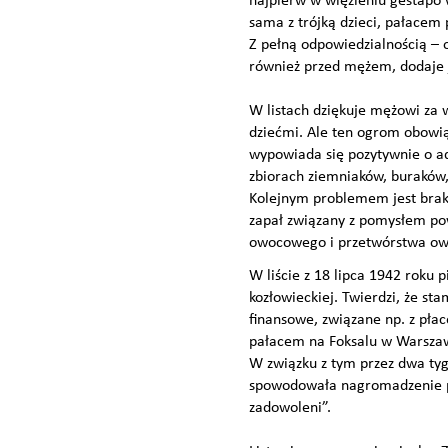
najpierw w więzieniu gestapo w
sama z trójką dzieci, pałacem
Z pełną odpowiedzialnością – 
również przed mężem, dodaje j
W listach dziękuje mężowi za w
dziećmi. Ale ten ogrom obowią
wypowiada się pozytywnie o ad
zbiorach ziemniaków, buraków, 
Kolejnym problemem jest brak 
zapał związany z pomysłem po
owocowego i przetwórstwa owo
W liście z 18 lipca 1942 roku
kozłowieckiej. Twierdzi, że st
finansowe, związane np. z pła
pałacem na Foksalu w Warszawie
W związku z tym przez dwa tyg
spowodowała nagromadzenie pr
zadowoleni”.