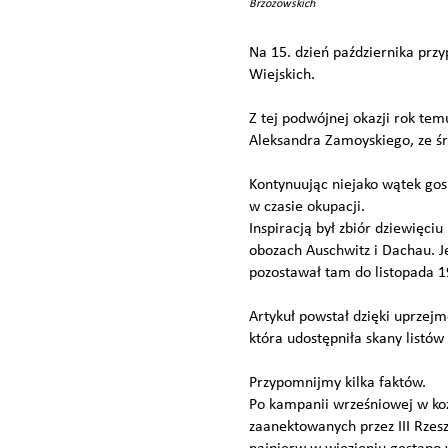
Brzozowskich
Na 15. dzień października prz
Wiejskich.
Z tej podwójnej okazji rok tem
Aleksandra Zamoyskiego, ze ś
Kontynuując niejako wątek gos
w czasie okupacji.
Inspiracją był zbiór dziewięc
obozach Auschwitz i Dachau. J
pozostawał tam do listopada 1
Artykuł powstał dzięki uprzejm
która udostępniła skany listów
Przypomnijmy kilka faktów.
Po kampanii wrześniowej w koz
zaanektowanych przez III Rzes