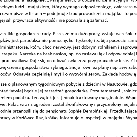
 Lublinie, a następnie, z karą śmierci, w obozie koncentracyjnym w 
 pełnym ludzi i majątkiem, który wymaga odpowiedniego, zwłaszcza w 
o czym pisze w listach – podejmuje trud prowadzenia majątku. To poc
ej sił, przywraca aktywność i nie pozwala się załamać.
szelkie gospodarcze rady. Pisze, że ma dużo pracy, wstaje wcześnie r
zków jest paradoksalnie pomocny, koi tęsknotę i zabija poczucie sam
ministratorze, który, choć nerwowy, jest dobrym rolnikiem i zaprowa
rzepaku. Narzeka na brak nasion, np. do zasiewu łąk i odpowiedniej 
pracowników. Daje się on odczuć zwłaszcza przy pracach w lesie. Z t
większenia gospodarstwa rybnego. Snuje również plany naprawy zab
ców. Odnawia cegielnię i myśli o wytwórni serów. Zakłada hodowlę 
 pisze o planowanym tygodniowym pobycie z dziećmi w Nasutowie, gdzie
amtąd łatwiej będzie jej zarządzać gospodarką. Poza tematami „rolnic
ceniem podatku. Ten wątek jest jednak traktowany marginalnie. Wsp
. Pałac wraz z ogrodem został skonfiskowany i przydzielony niejakiej
odnie przenosili się do pensjonatu Sophie Dembińskiej. Przedłużająca
acy w Kozłówce.Raz, krótko, informuje o inspekcji w majątku. Wypad