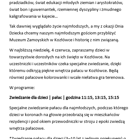
pradziadków, świat edukacji młodych ziemian i arystokratów,
świat bon i guwernantek, rzemiennej dyscypliny i żmudnego
kaligrafowania w kajecie…
Tak dawniej wyglądało życie najmłodszych, a my z okazji Dnia
Dziecka chcemy naszym najmłodszym gościom przybliżyć
Muzeum Zamoyskich w Kozłówce i historię z nim związaną.
W najbliższą niedzielę, 4 czerwca, zapraszamy dzieci w
towarzystwie dorosłych na ich święto w Kozłówce. Na
uczestniczki i uczestników czeka specjalne zwiedzanie, dzięki
któremu odkryją piękne wnętrza pałacu w Kozłówce. Będą
również pałacowe kolorowanki i wcale niełatwa gra terenowa.
W programie:
Zwiedzanie dla dzieci | pałac | godzina 11:15, 13:15, 15:15
Specjalne zwiedzanie pałacu dla najmłodszych, podczas którego
dzieci w koronach na głowie przeobrażą się w mieszkańców
rezydencji i pod okiem przewodniczki w stroju z epoki zwiedzą
wnętrza pałacowe.
*Zwiedzanie pałacu dla dzieci (3–10 lat z jednym opiekunem) o