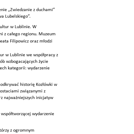
nie „Zwiedzanie z duchami”
wa Lubelskiego”.
ultur w Lublinie. W
alni z całego regionu. Muzeum
ata Filipowicz oraz młodzi
ur w Lublinie we współpracy z
sób wzbogacających życie
ech kategorii: wydarzenie
 odkrywać historię Kozłówki w
postaciami związanymi z
rz najważniejszych inicjatyw
 współtworzącej wydarzenie
 którzy z ogromnym