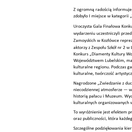
Z ogromną radością informuj
zdobyło I miejsce w kategorii
Uroczysta Gala Finałowa Konku
wydarzeniu uczestniczyli przed
Zamoyskich w Kozłówce repreze
aktorzy z Zespołu Szkół nr 2 w
Konkurs „Diamenty Kultury Wo
Województwem Lubelskim, ma na
kulturalne regionu. Podczas g
kulturalne, twórczość artystyc
Nagrodzone „Zwiedzanie z duch
niecodziennej atmosferze — w
historią pałacu i Muzeum. Wyda
kulturalnych organizowanych 
To wyróżnienie jest efektem 
oraz publiczności, która każdeg
Szczególne podziękowania kier