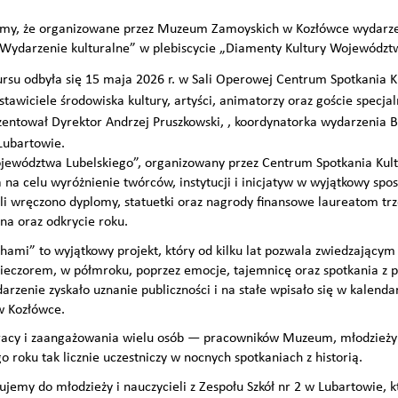
emy, że organizowane przez Muzeum Zamoyskich w Kozłówce wydarze
 „Wydarzenie kulturalne” w plebiscycie „Diamenty Kultury Województ
rsu odbyła się 15 maja 2026 r. w Sali Operowej Centrum Spotkania K
stawiciele środowiska kultury, artyści, animatorzy oraz goście specj
ntował Dyrektor Andrzej Pruszkowski, , koordynatorka wydarzenia Be
 Lubartowie.
jewództwa Lubelskiego”, organizowany przez Centrum Spotkania Kult
 celu wyróżnienie twórców, instytucji i inicjatyw w wyjątkowy spo
ali wręczono dyplomy, statuetki oraz nagrody finansowe laureatom trz
zna oraz odkrycie roku.
ami” to wyjątkowy projekt, który od kilku lat pozwala zwiedzającym
ieczorem, w półmroku, poprzez emocje, tajemnicę oraz spotkania z 
rzenie zyskało uznanie publiczności i na stałe wpisało się w kalenda
w Kozłówce.
pracy i zaangażowania wielu osób — pracowników Muzeum, młodzieży
o roku tak licznie uczestniczy w nocnych spotkaniach z historią.
ujemy do młodzieży i nauczycieli z Zespołu Szkół nr 2 w Lubartowie,