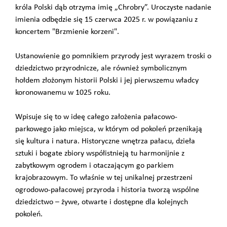
króla Polski dąb otrzyma imię „Chrobry”. Uroczyste nadanie
imienia odbędzie się 15 czerwca 2025 r. w powiązaniu z
koncertem "Brzmienie korzeni".
Ustanowienie go pomnikiem przyrody jest wyrazem troski o
dziedzictwo przyrodnicze, ale również symbolicznym
hołdem złożonym historii Polski i jej pierwszemu władcy
koronowanemu w 1025 roku.
Wpisuje się to w ideę całego założenia pałacowo-
parkowego jako miejsca, w którym od pokoleń przenikają
się kultura i natura. Historyczne wnętrza pałacu, dzieła
sztuki i bogate zbiory współistnieją tu harmonijnie z
zabytkowym ogrodem i otaczającym go parkiem
krajobrazowym. To właśnie w tej unikalnej przestrzeni
ogrodowo-pałacowej przyroda i historia tworzą wspólne
dziedzictwo – żywe, otwarte i dostępne dla kolejnych
pokoleń.