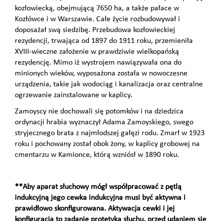
kozłowiecką, obejmującą 7650 ha, a także pałace w
Kozłówce i w Warszawie. Całe życie rozbudowywał i
doposażał swą siedzibę. Przebudowa kozłowieckiej
rezydencji, trwająca od 1897 do 1911 roku, przemieniła
XVIII-wieczne założenie w prawdziwie wielkopańską
rezydencję. Mimo iż wystrojem nawiązywała ona do
minionych wieków, wyposażona została w nowoczesne
urządzenia, takie jak wodociąg i kanalizacja oraz centralne
ogrzewanie zainstalowane w kaplicy.
Zamoyscy nie dochowali się potomków i na dziedzica
ordynacji hrabia wyznaczył Adama Zamoyskiego, swego
stryjecznego brata z najmłodszej gałęzi rodu. Zmarł w 1923
roku i pochowany został obok żony, w kaplicy grobowej na
cmentarzu w Kamionce, którą wzniósł w 1890 roku.
**Aby aparat słuchowy mógł współpracować z pętlą
indukcyjną jego cewka indukcyjna musi być aktywna i
prawidłowo skonfigurowana. Aktywacja cewki i jej
konfiguracja to zadanie protetyka słuchu, przed udaniem się