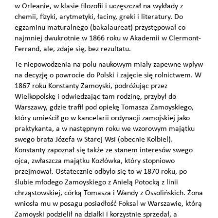
w Orleanie, w klasie filozofii i uczęszczał na wykłady z
chemii, fizyki, arytmetyki, łaciny, greki i literatury. Do
egzaminu maturalnego (bakalaureat) przystępował co
najmniej dwukrotnie w 1866 roku w Akademii w Clermont-
Ferrand, ale, zdaje się, bez rezultatu.
Te niepowodzenia na polu naukowym miały zapewne wpływ
na decyzję o powrocie do Polski i zajęcie się rolnictwem. W
1867 roku Konstanty Zamoyski, podróżując przez
Wielkopolskę i odwiedzając tam rodzinę, przybył do
Warszawy, gdzie trafił pod opiekę Tomasza Zamoyskiego,
który umieścił go w kancelarii ordynacji zamojskiej jako
praktykanta, a w następnym roku we wzorowym majątku
swego brata Józefa w Starej Wsi (obecnie Kołbiel).
Konstanty zapoznał się także ze stanem interesów swego
ojca, zwłaszcza majątku Kozłówka, który stopniowo
przejmował. Ostatecznie odbyło się to w 1870 roku, po
ślubie młodego Zamoyskiego z Anielą Potocką z linii
chrząstowskiej, córką Tomasza i Wandy z Ossolińskich. Żona
wniosła mu w posagu posiadłość Foksal w Warszawie, którą
Zamoyski podzielił na działki i korzystnie sprzedał, a