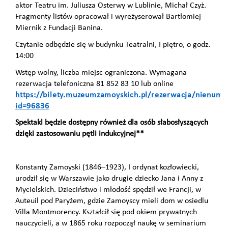
aktor Teatru im. Juliusza Osterwy w Lublinie, Michał Czyż.
Fragmenty listów opracował i wyreżyserował Bartłomiej
Miernik z Fundacji Banina.
Czytanie odbędzie się w budynku Teatralni, I piętro, o godz.
14:00
Wstęp wolny, liczba miejsc ograniczona. Wymagana
rezerwacja telefoniczna 81 852 83 10 lub online
https://bilety.muzeumzamoyskich.pl/rezerwacja/nienum
id=96836
Spektakl będzie dostępny również dla osób słabosłyszących
dzięki zastosowaniu pętli indukcyjnej**
Konstanty Zamoyski (1846–1923), I ordynat kozłowiecki,
urodził się w Warszawie jako drugie dziecko Jana i Anny z
Mycielskich. Dzieciństwo i młodość spędził we Francji, w
Auteuil pod Paryżem, gdzie Zamoyscy mieli dom w osiedlu
Villa Montmorency. Kształcił się pod okiem prywatnych
nauczycieli, a w 1865 roku rozpoczął naukę w seminarium