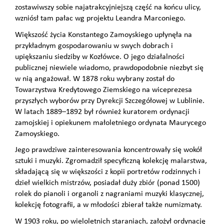
zostawiwszy sobie najatrakcyjniejszą część na końcu ulicy,
wzniósł tam pałac wg projektu Leandra Marconiego.
Większość życia Konstantego Zamoyskiego upłynęła na
przykładnym gospodarowaniu w swych dobrach i
upiększaniu siedziby w Kozłówce. O jego działalności
publicznej niewiele wiadomo, prawdopodobnie niezbyt się
w nią angażował. W 1878 roku wybrany został do
Towarzystwa Kredytowego Ziemskiego na wiceprezesa
przyszłych wyborów przy Dyrekcji Szczegółowej w Lublinie.
W latach 1889–1892 był również kuratorem ordynacji
zamojskiej i opiekunem małoletniego ordynata Maurycego
Zamoyskiego.
Jego prawdziwe zainteresowania koncentrowały się wokół
sztuki i muzyki. Zgromadził specyficzną kolekcję malarstwa,
składającą się w większości z kopii portretów rodzinnych i
dzieł wielkich mistrzów, posiadał duży zbiór (ponad 1500)
rolek do pianoli i organoli z nagraniami muzyki klasycznej,
kolekcję fotografii, a w młodości zbierał także numizmaty.
W 1903 roku, po wieloletnich staraniach, założył ordynację