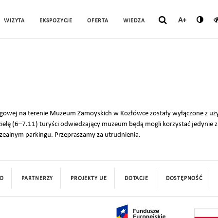
A+
WIZYTA
EKSPOZYCJE
OFERTA
WIEDZA
iągowej na terenie Muzeum Zamoyskich w Kozłówce zostały wyłączone z u
edzielę (6–7.11) turyści odwiedzający muzeum będą mogli korzystać jedynie z
ealnym parkingu. Przepraszamy za utrudnienia.
O
PARTNERZY
PROJEKTY UE
DOTACJE
DOSTĘPNOŚĆ