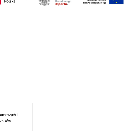
klamowych i
owników