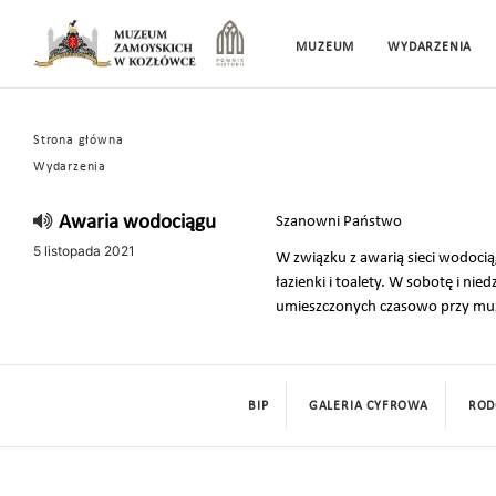
MUZEUM
WYDARZENIA
Strona główna
Wydarzenia
Awaria wodociągu
Szanowni Państwo
5 listopada 2021
W związku z awarią sieci wodoc
łazienki i toalety. W sobotę i ni
umieszczonych czasowo przy muz
BIP
GALERIA CYFROWA
ROD