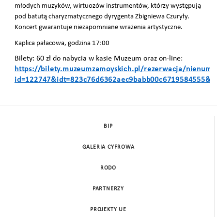
młodych muzyków, wirtuozów instrumentów, którzy występują
pod batutą charyzmatycznego dyrygenta Zbigniewa Czuryły.
Koncert gwarantuje niezapomniane wrażenia artystyczne.
Kaplica pałacowa, godzina 17:00
Bilety: 60 zł do nabycia w kasie Muzeum oraz on-line:
https://bilety.muzeumzamoyskich.pl/rezerwacja/nienum
id=122747&idt=823c76d6362aec9babb00c6719584555&d
BIP
GALERIA CYFROWA
RODO
PARTNERZY
PROJEKTY UE