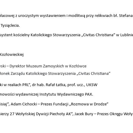
ałacowej z uroczystym wystawieniem i modlitwą przy relikwiach bł. Stefan
ysiąclecia.
asystent kościelny Katolickiego Stowarzyszenia „Civitas Christiana” w Lublini
Kozłowieckiej
wski – Dyrektor Muzeum Zamoyskich w Kozłówce
łonek Zarządu Katolickiego Stowarzyszenia „Civitas Christiana”
 w realiach PRL”, dr hab. Rafał Łatka, prof. ucz., UKSW
 nowości wydawniczej Instytutu Wydawniczego PAX.
zisiaj”, Adam Cichocki – Prezes Fundacji „Rozmowa w Drodze”
ierzy 27 Wołyńskiej Dywizji Piechoty AK”, Jacek Bury – Prezes Okręgu Woł