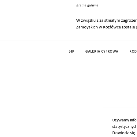
Brama główna
W związku z zaistniałym zagro
Zamoyskich w Kozłówce zostaje p
BIP
GALERIA CYFROWA
ROD
Używamy infor
statystycznyc
Dowiedz się 