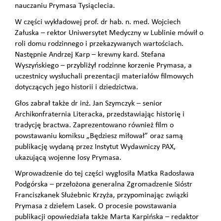
nauczaniu Prymasa Tysiąclecia.
W części wykładowej prof. dr hab. n. med. Wojciech
Załuska – rektor Uniwersytet Medyczny w Lublinie mówił o
roli domu rodzinnego i przekazywanych wartościach.
Następnie Andrzej Karp – krewny kard. Stefana
Wyszyńskiego – przybliżył rodzinne korzenie Prymasa, a
uczestnicy wysłuchali prezentacji materiałów filmowych
dotyczących jego historii i dziedzictwa.
Głos zabrał także dr inż. Jan Szymczyk – senior
Archikonfraternia Literacka, przedstawiając historię i
tradycję bractwa. Zaprezentowano również film o
powstawaniu komiksu „Będziesz miłował” oraz samą
publikację wydaną przez Instytut Wydawniczy PAX,
ukazującą wojenne losy Prymasa.
Wprowadzenie do tej części wygłosiła Matka Radosława
Podgórska – przełożona generalna Zgromadzenie Sióstr
Franciszkanek Służebnic Krzyża, przypominając związki
Prymasa z dziełem Lasek. O procesie powstawania
publikacji opowiedziała także Marta Karpińska – redaktor