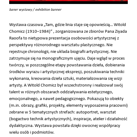
baner wystawy / exhibition banner
Wystawa czasowa „Tam, gdzie linia staje się opowieścią… Witold
Chomicz (1910–1984)” , zorganizowana ze zbiorów Pana Ziyada
Raoofa to nietypowa prezentacja osobowości artystycznej z
perspektywy różnorodnego warsztatu plastycznego. Nie
rejestruje chronologii, nie układa biografii artystycznej. Nie
zatrzymuje się na monograficznym ujęciu. Daje wgląd w proces
twórczy, w poszczególne etapy powstawania dzieła, dobierania
środków wyrazu i artystycznej ekspresji, poszukiwania techniki
wykonania, kreowania dzieła sztuki, materializowania się wizji
artysty. A Witold Chomicz był wszechstronny i realizował swój
talent w różnych obszarach oddziaływania estetycznego,
emocjonalnego, a nawet pedagogicznego. Pokazują to obiekty
(m.in. obrazy, grafiki, projekty, elementy wyposażenia pracowni)
zebrane w 5 tematycznych strefach: autoportret, warsztat
(bogactwo technik artystycznych), inspiracje, atelier i działalność
dydaktyczna. Wystawa powstała dzięki owocnej współpracy
wielu osób i podmiotów.