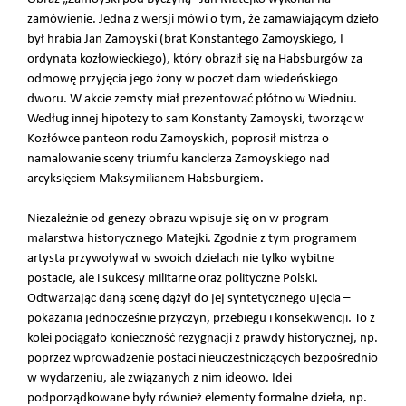
zamówienie. Jedna z wersji mówi o tym, że zamawiającym dzieło
był hrabia Jan Zamoyski (brat Konstantego Zamoyskiego, I
ordynata kozłowieckiego), który obraził się na Habsburgów za
odmowę przyjęcia jego żony w poczet dam wiedeńskiego
dworu. W akcie zemsty miał prezentować płótno w Wiedniu.
Według innej hipotezy to sam Konstanty Zamoyski, tworząc w
Kozłówce panteon rodu Zamoyskich, poprosił mistrza o
namalowanie sceny triumfu kanclerza Zamoyskiego nad
arcyksięciem Maksymilianem Habsburgiem.
Niezależnie od genezy obrazu wpisuje się on w program
malarstwa historycznego Matejki. Zgodnie z tym programem
artysta przywoływał w swoich dziełach nie tylko wybitne
postacie, ale i sukcesy militarne oraz polityczne Polski.
Odtwarzając daną scenę dążył do jej syntetycznego ujęcia –
pokazania jednocześnie przyczyn, przebiegu i konsekwencji. To z
kolei pociągało konieczność rezygnacji z prawdy historycznej, np.
poprzez wprowadzenie postaci nieuczestniczących bezpośrednio
w wydarzeniu, ale związanych z nim ideowo. Idei
podporządkowane były również elementy formalne dzieła, np.