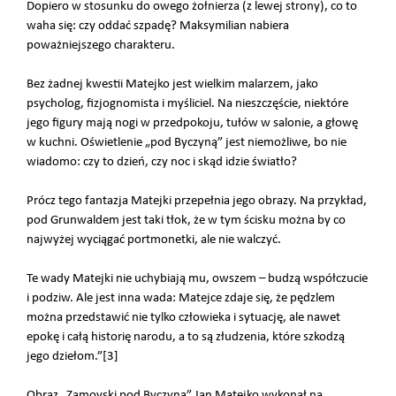
Dopiero w stosunku do owego żołnierza (z lewej strony), co to
waha się: czy oddać szpadę? Maksymilian nabiera
poważniejszego charakteru.
Bez żadnej kwestii Matejko jest wielkim malarzem, jako
psycholog, fizjognomista i myśliciel. Na nieszczęście, niektóre
jego figury mają nogi w przedpokoju, tułów w salonie, a głowę
w kuchni. Oświetlenie „pod Byczyną” jest niemożliwe, bo nie
wiadomo: czy to dzień, czy noc i skąd idzie światło?
Prócz tego fantazja Matejki przepełnia jego obrazy. Na przykład,
pod Grunwaldem jest taki tłok, że w tym ścisku można by co
najwyżej wyciągać portmonetki, ale nie walczyć.
Te wady Matejki nie uchybiają mu, owszem – budzą współczucie
i podziw. Ale jest inna wada: Matejce zdaje się, że pędzlem
można przedstawić nie tylko człowieka i sytuację, ale nawet
epokę i całą historię narodu, a to są złudzenia, które szkodzą
jego dziełom.”[3]
Obraz „Zamoyski pod Byczyną” Jan Matejko wykonał na