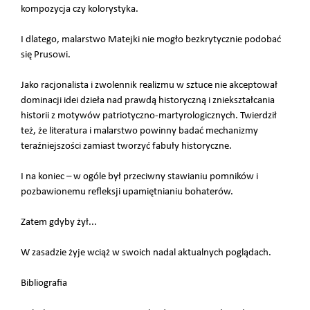
kompozycja czy kolorystyka.
I dlatego, malarstwo Matejki nie mogło bezkrytycznie podobać
się Prusowi.
Jako racjonalista i zwolennik realizmu w sztuce nie akceptował
dominacji idei dzieła nad prawdą historyczną i zniekształcania
historii z motywów patriotyczno-martyrologicznych. Twierdził
też, że literatura i malarstwo powinny badać mechanizmy
teraźniejszości zamiast tworzyć fabuły historyczne.
I na koniec – w ogóle był przeciwny stawianiu pomników i
pozbawionemu refleksji upamiętnianiu bohaterów.
Zatem gdyby żył...
W zasadzie żyje wciąż w swoich nadal aktualnych poglądach.
Bibliografia