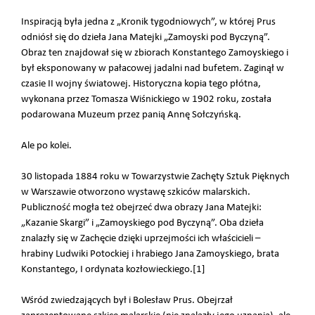
Inspiracją była jedna z „Kronik tygodniowych”, w której Prus
odniósł się do dzieła Jana Matejki „Zamoyski pod Byczyną”.
Obraz ten znajdował się w zbiorach Konstantego Zamoyskiego i
był eksponowany w pałacowej jadalni nad bufetem. Zaginął w
czasie II wojny światowej. Historyczna kopia tego płótna,
wykonana przez Tomasza Wiśnickiego w 1902 roku, została
podarowana Muzeum przez panią Annę Sołczyńską.
Ale po kolei.
30 listopada 1884 roku w Towarzystwie Zachęty Sztuk Pięknych
w Warszawie otworzono wystawę szkiców malarskich.
Publiczność mogła też obejrzeć dwa obrazy Jana Matejki:
„Kazanie Skargi” i „Zamoyskiego pod Byczyną”. Oba dzieła
znalazły się w Zachęcie dzięki uprzejmości ich właścicieli –
hrabiny Ludwiki Potockiej i hrabiego Jana Zamoyskiego, brata
Konstantego, I ordynata kozłowieckiego.[1]
Wśród zwiedzających był i Bolesław Prus. Obejrzał