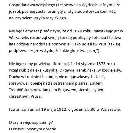
Gospodarstwa Wiejskiego i Leśnictwa na Wydziale Leśnym. I że
już rok później został usunięty z listy studentów za konflikt z
nauczycielem języka rosyjskiego.
Nie będziemy też pisać o tym, że od 1870 roku, mieszkając już w
Warszawie, rozpoczął swoją karierę publicysty i pisarza i że dwa
lata później narodził się ponownie – jako Bolesław Prus (tak się
podpisywał – „ze wstydu, że takie głupstwa piszę”).
Nie będziemy powielać informacji, że 14 stycznia 1875 roku
wziął ślub z daleką kuzynką, Oktawią Trembińską, w kościele św.
Ducha w Lublinie i że oboje, nie mając własnych dzieci,
sprawowali opiekę nad siostrzeńcem pisarza, Emilem
Trembińskim, oraz Jankiem Boguszem, sierotą, synem
chrzestnym Prusa.
I że on sam umarł 19 maja 1912, o godzinie 5.30 w Warszawie.
O czym więc napiszemy?
O Prusie i pewnym obrazie.