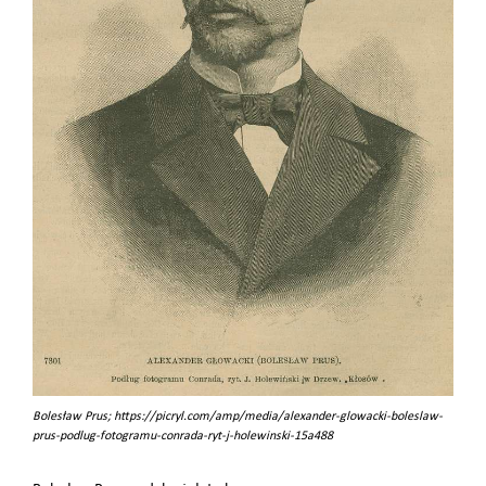
Bolesław Prus; https://picryl.com/amp/media/alexander-glowacki-boleslaw-
prus-podlug-fotogramu-conrada-ryt-j-holewinski-15a488