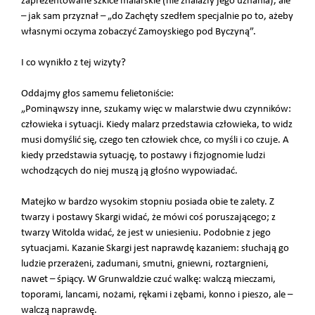
zaprezentowane szkice malarskie (nie znalazły jego uznania), ale
– jak sam przyznał – „do Zachęty szedłem specjalnie po to, ażeby
własnymi oczyma zobaczyć Zamoyskiego pod Byczyną”.
I co wynikło z tej wizyty?
Oddajmy głos samemu felietoniście:
„Pominąwszy inne, szukamy więc w malarstwie dwu czynników:
człowieka i sytuacji. Kiedy malarz przedstawia człowieka, to widz
musi domyślić się, czego ten człowiek chce, co myśli i co czuje. A
kiedy przedstawia sytuację, to postawy i fizjognomie ludzi
wchodzących do niej muszą ją głośno wypowiadać.
Matejko w bardzo wysokim stopniu posiada obie te zalety. Z
twarzy i postawy Skargi widać, że mówi coś poruszającego; z
twarzy Witolda widać, że jest w uniesieniu. Podobnie z jego
sytuacjami. Kazanie Skargi jest naprawdę kazaniem: słuchają go
ludzie przerażeni, zadumani, smutni, gniewni, roztargnieni,
nawet – śpiący. W Grunwaldzie czuć walkę: walczą mieczami,
toporami, lancami, nożami, rękami i zębami, konno i pieszo, ale –
walczą naprawdę.