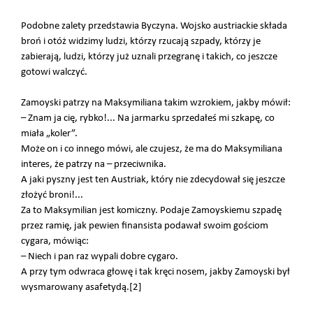
Podobne zalety przedstawia Byczyna. Wojsko austriackie składa
broń i otóż widzimy ludzi, którzy rzucają szpady, którzy je
zabierają, ludzi, którzy już uznali przegranę i takich, co jeszcze
gotowi walczyć.
Zamoyski patrzy na Maksymiliana takim wzrokiem, jakby mówił:
– Znam ja cię, rybko!... Na jarmarku sprzedałeś mi szkapę, co
miała „koler”.
Może on i co innego mówi, ale czujesz, że ma do Maksymiliana
interes, że patrzy na – przeciwnika.
A jaki pyszny jest ten Austriak, który nie zdecydował się jeszcze
złożyć broni!...
Za to Maksymilian jest komiczny. Podaje Zamoyskiemu szpadę
przez ramię, jak pewien finansista podawał swoim gościom
cygara, mówiąc:
– Niech i pan raz wypali dobre cygaro.
A przy tym odwraca głowę i tak kręci nosem, jakby Zamoyski był
wysmarowany asafetydą.[2]