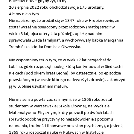
Bolesław Prus – gdyby żył, to by…
20 sierpnia 2022 roku obchodził swoje 175 urodziny.
Ale my nie o tym.
Nie napiszemy, że urodził się w 1847 roku w Hrubieszowie, że
został wcześnie osierocony przez rodziców (matkę stracił w
wieku 3 lat, ojca cztery lata później), opiekę nad nim
sprawowała „rada familijna”, a wychowywały babka Marcjanna
Trembińska i ciotka Domicela Olszewska.
Nie wspomnimy też o tym, że w wieku 7 lat przyjechał do
Lublina, gdzie rozpoczął naukę, którą kontynuował w Siedlcach i
Kielcach (pod okiem brata Leona), by ostatecznie, po epizodzie
powstańczym (w czasie którego nadwyrężył zdrowie), zakończyć
ją w Lublinie uzyskaniem matury.
Nie ma sensu powtarzać za innymi, że w 1866 roku został
studentem w warszawskiej Szkole Głównej, na Wydziale
Matematyczno-Fizycznym, który porzucił po dwóch latach
(prawdopodobne przyczyny to niezadowolenie z poziomu
nauczania, trudności finansowe oraz stan psychiczny), a jesienią
1869 roku rozpoczął naukę w Puławach w Instytucie