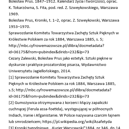
Bolesław Prus. 1847–1912. Kalendarz życia i twórczości, oprac.
K. Tokarzówna, S. Fita, pod. red. Z. Szweykowskiego, Warszawa
1969.
Bolesław Prus, Kroniki, t. 1–2, oprac. Z. Szweykowski, Warszawa
1953–1970.
Sprawozdanie Komitetu Towarzystwa Zachęty Sztuk Pięknych w
Królestwie Polskiem za rok 1884, Warszawa 1885, s. 5;
http://mbc.cyfrowemazowsze.pl/dlibra/docmetadata?
id=36175&from=pubindex&dirids=232&lp=73
Cezary Zalewski, Bolesław Prus jako estetyk. Sztuki piękne w
dyskursie i praktyce prozatorskiej pisarza, Wydawnictwo
Uniwersytetu Jagiellońskiego, 2014.
[1] Sprawozdanie Komitetu Towarzystwa Zachęty Sztuk
Pięknych w Królestwie Polskiem za rok 1884, Warszawa 1885,
s.5; http://mbc.cyfrowemazowsze.pl/dlibra/docmetadata?
id=36175&from=pubindex&dirids=232&lp=73
[2] Gumożywica otrzymywana z korzeni i kłączy zapaliczki
cuchnącej (Ferula assa-foetida), występującej w północnych
Indiach, Iranie i Afganistanie. W Polsce nazywana czarcim łajnem
lub smrodzieńcem; https://pl.wikipedia.org/wiki/Asafetyda
[3] Kroniki tygodniowe, „Kurier Warszawski”1884, nr 346, dn.14