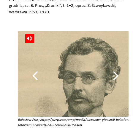
grudnia; za: B. Prus, „Kroniki”, t. 1–2, oprac. Z. Szweykowski,
Warszawa 1953–1970.
ka,
Bolesław Prus; https://picryl.com/amp/media/alexander-glowacki-boleslaw-pr
fotogramu-conrada-ryt-j-holewinski-15a488