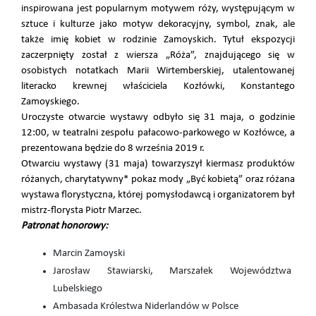
inspirowana jest popularnym motywem róży, występującym w
sztuce i kulturze jako motyw dekoracyjny, symbol, znak, ale
także imię kobiet w rodzinie Zamoyskich. Tytuł ekspozycji
zaczerpnięty został z wiersza „Róża”, znajdującego się w
osobistych notatkach Marii Wirtemberskiej, utalentowanej
literacko krewnej właściciela Kozłówki, Konstantego
Zamoyskiego.
Uroczyste otwarcie wystawy odbyło się 31 maja, o godzinie
12:00, w teatralni zespołu pałacowo-parkowego w Kozłówce, a
prezentowana będzie do 8 września 2019 r.
Otwarciu wystawy (31 maja) towarzyszył kiermasz produktów
różanych, charytatywny* pokaz mody „Być kobietą” oraz różana
wystawa florystyczna, której pomysłodawcą i organizatorem był
mistrz-florysta Piotr Marzec.
Patronat honorowy:
Marcin Zamoyski
Jarosław Stawiarski, Marszałek Województwa
Lubelskiego
Ambasada Królestwa Niderlandów w Polsce