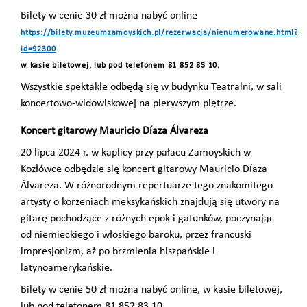
Bilety w cenie 30 zł można nabyć online
https://bilety.muzeumzamoyskich.pl/rezerwacja/nienumerowane.html?
id=92300
w kasie biletowej, lub pod telefonem 81 852 83 10.
Wszystkie spektakle odbędą się w budynku Teatralni, w sali
koncertowo-widowiskowej na pierwszym piętrze.
Koncert gitarowy Mauricio Díaza Álvareza
20 lipca 2024 r. w kaplicy przy pałacu Zamoyskich w
Kozłówce odbędzie się koncert gitarowy Mauricio Díaza
Álvareza. W różnorodnym repertuarze tego znakomitego
artysty o korzeniach meksykańskich znajdują się utwory na
gitarę pochodzące z różnych epok i gatunków, poczynając
od niemieckiego i włoskiego baroku, przez francuski
impresjonizm, aż po brzmienia hiszpańskie i
latynoamerykańskie.
Bilety w cenie 50 zł można nabyć online,
w kasie biletowej,
lub pod telefonem 81 852 83 10.