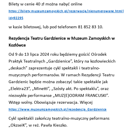
Bilety w cenie 40 zł można nabyć online
https://bilety.muzeumzamoyskich.pl/rezerwacja/nienumerowane.html?
id=92295
w kasie biletowej, lub pod telefonem 81 852 83 10.
Rezydencja Teatru Gardzienice w Muzeum Zamoyskich w
Kozłówce
Od 9 do 13 lipca 2024 roku będziemy gościć Ośrodek
Praktyk Teatralnych „Gardzienice”, który na kozłowieckich
„deskach” zaprezentuje cykl spektakli i teatralno-
muzycznych performansów.
W ramach Rezydencji Teatru
Gardzienic będzie można zobaczyć takie spektakle jak
„Elektra23”, „Minetti”, „Szósty akt. Po spektaklu”, oraz
niezwykłe performanse „MUZ(E)ODRAM FRANCUSKI”.
Wstęp wolny. Obowiązuje rezerwacja.
Więcej
https://www.muzeumzamoyskich.pl/rezedencja_Gardzienice
Cykl spektakli zakończy teatralno-muzyczny peformans
„OkzseiK”, w reż. Pawła Kieszko.