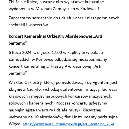
Zbliża się lipiec, a wraz z nim wyjątkowe kulturalne
wydarzenia w Muzeum Zamoyskich w Kozłówce!
Zapraszamy serdecznie do udziału w serii niezapomnianych
spektakli i koncertów.
Koncert Kameralnej Orkiestry Akordeonowej „Arti
Sentemo
”
6 lipca 2024 r., o godz. 17:00 w kaplicy przy pałacu
Zamoyskich w Kozłówce
odbędzie się niezapomniany
koncert Kameralnej Orkiestry Akordeonowej „Arti
Sentemo”.
W skład Orkiestry, której pomysłodawcą i dyrygentem jest
Zbigniew Czuryło, wchodzą utalentowani muzycy, laureaci
krajowych i międzynarodowych konkursów muzycznych,
solowych i kameralnych. Podczas koncertu usłyszymy
najpiękniejsze uwertury i dzieła muzyki klasycznej
wykonane na 10 akordeonów, flet i instrumenty perkusyjne.
Więcej
https://www.muzeumzamoyskich.pl/arti_sentamo_2024