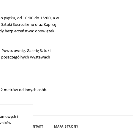
 piątku, od 10:00 do 15:00, a w
Sztuki Socrealizmu oraz Kaplicę
ady bezpieczeństwa: obowiązek
 Powozownię, Galerię Sztuki
na poszczególnych wystawach
 2 metrów od innych osób.
klamowych i
owników
PROJEKTY
KONTAKT
MAPA STRONY