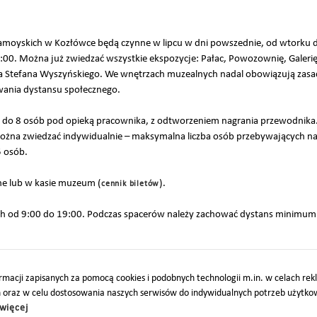
moyskich w Kozłówce będą czynne w lipcu w dni powszednie, od wtorku do
6:00. Można już zwiedzać wszystkie ekspozycje: Pałac, Powozownię, Galerię 
a Stefana Wyszyńskiego. We wnętrzach muzealnych nadal obowiązują zas
owania dystansu społecznego.
 do 8 osób pod opieką pracownika, z odtworzeniem nagrania przewodnika.
 można zwiedzać indywidualnie – maksymalna liczba osób przebywających 
5 osób.
ne lub w kasie muzeum (
).
cennik biletów
ych od 9:00 do 19:00. Podczas spacerów należy zachować dystans minimum
macji zapisanych za pomocą cookies i podobnych technologii m.in. w celach re
h oraz w celu dostosowania naszych serwisów do indywidualnych potrzeb użytk
O
PARTNERZY
PROJEKTY UE
DOTACJE
DOSTĘPNOŚĆ
więcej