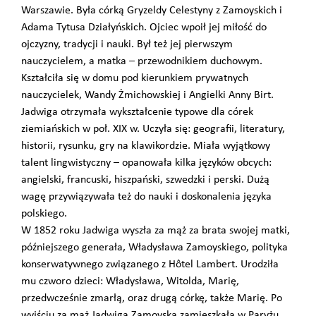
Warszawie. Była córką Gryzeldy Celestyny z Zamoyskich i
Adama Tytusa Działyńskich. Ojciec wpoił jej miłość do
ojczyzny, tradycji i nauki. Był też jej pierwszym
nauczycielem, a matka – przewodnikiem duchowym.
Kształciła się w domu pod kierunkiem prywatnych
nauczycielek, Wandy Żmichowskiej i Angielki Anny Birt.
Jadwiga otrzymała wykształcenie typowe dla córek
ziemiańskich w poł. XIX w. Uczyła się: geografii, literatury,
historii, rysunku, gry na klawikordzie. Miała wyjątkowy
talent lingwistyczny – opanowała kilka języków obcych:
angielski, francuski, hiszpański, szwedzki i perski. Dużą
wagę przywiązywała też do nauki i doskonalenia języka
polskiego.
W 1852 roku Jadwiga wyszła za mąż za brata swojej matki,
późniejszego generała, Władysława Zamoyskiego, polityka
konserwatywnego związanego z Hôtel Lambert. Urodziła
mu czworo dzieci: Władysława, Witolda, Marię,
przedwcześnie zmarłą, oraz drugą córkę, także Marię. Po
wyjściu za mąż Jadwiga Zamoyska zamieszkała w Paryżu.