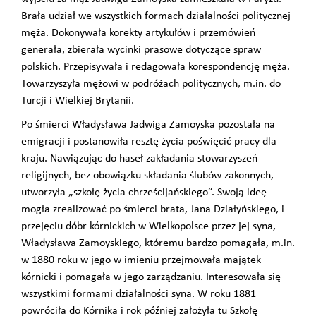
Brała udział we wszystkich formach działalności politycznej
męża. Dokonywała korekty artykułów i przemówień
generała, zbierała wycinki prasowe dotyczące spraw
polskich. Przepisywała i redagowała korespondencję męża.
Towarzyszyła mężowi w podróżach politycznych, m.in. do
Turcji i Wielkiej Brytanii.
Po śmierci Władysława Jadwiga Zamoyska pozostała na
emigracji i postanowiła resztę życia poświęcić pracy dla
kraju. Nawiązując do haseł zakładania stowarzyszeń
religijnych, bez obowiązku składania ślubów zakonnych,
utworzyła „szkołę życia chrześcijańskiego”. Swoją ideę
mogła zrealizować po śmierci brata, Jana Działyńskiego, i
przejęciu dóbr kórnickich w Wielkopolsce przez jej syna,
Władysława Zamoyskiego, któremu bardzo pomagała, m.in.
w 1880 roku w jego w imieniu przejmowała majątek
kórnicki i pomagała w jego zarządzaniu. Interesowała się
wszystkimi formami działalności syna. W roku 1881
powróciła do Kórnika i rok później założyła tu Szkołę