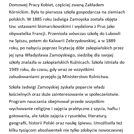
Domowej Pracy Kobiet, częściej zwaną Zakładem
Kórnickim. Była to pierwsza szkoła gospodarcza na ziemiach
polskich. W 1885 roku Jadwiga Zamoyska została objęta
tzw. ustawami bismarckowskimi i wydalona z Prus jako
obywatelka Francji. Przeniosła wówczas szkołę do Lubowli
na Spiszu, potem do Kalwarii Zebrzydowskiej, a w 1889
roku, po nabyciu poprzez licytację dóbr zakopiańskich przez
jej syna Władysława Zamoyskiego, siedzibę dla swojej
szkoły znalazła w zakopiańskich Kuźnicach. Szkoła istniała do
1949 roku, do czasu, gdy wraz ze wszystkimi
zabudowaniami przejęło ją Ministerstwo Rolnictwa.
Szkoła Jadwigi Zamoyskiej zyskała poparcie władz
kościelnych oraz duże zainteresowanie w społeczeństwie.
Program nauczania obejmował przede wszystkim
wychowanie religijne i zajęcia praktyczne z szycia, haftu i
gotowania, ale także zajęcia z rysunków, literatury,
geografii, historii Polski oraz naukę śpiewu. Umożliwiła też
kilku tysiącom absolwentek nie tylko zdobycie nowoczesnej