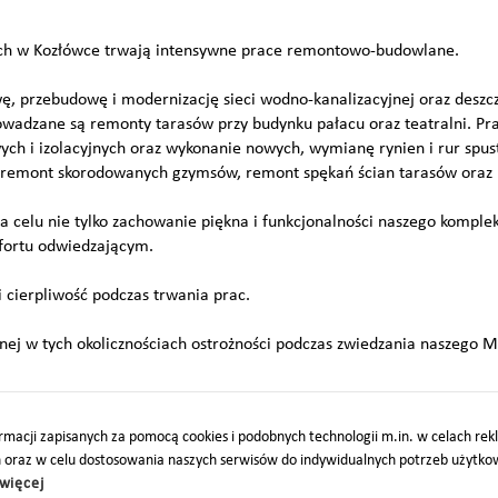
h w Kozłówce trwają intensywne prace remontowo-budowlane.
ę, przebudowę i modernizację sieci wodno-kanalizacyjnej oraz deszc
adzane są remonty tarasów przy budynku pałacu oraz teatralni. Pra
ych i izolacyjnych oraz wykonanie nowych, wymianę rynien i rur spu
, remont skorodowanych gzymsów, remont spękań ścian tarasów oraz
 celu nie tylko zachowanie piękna i funkcjonalności naszego kompleks
fortu odwiedzającym.
 cierpliwość podczas trwania prac.
nej w tych okolicznościach ostrożności podczas zwiedzania naszego 
macji zapisanych za pomocą cookies i podobnych technologii m.in. w celach re
h oraz w celu dostosowania naszych serwisów do indywidualnych potrzeb użytk
więcej
O
PARTNERZY
PROJEKTY UE
DOTACJE
DOSTĘPNOŚĆ