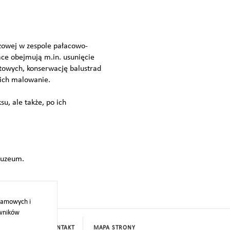
zowej w zespole pałacowo-
ce obejmują m.in. usunięcie
stowych, konserwację balustrad
 ich malowanie.
u, ale także, po ich
Muzeum.
klamowych i
owników
PROJEKTY
KONTAKT
MAPA STRONY