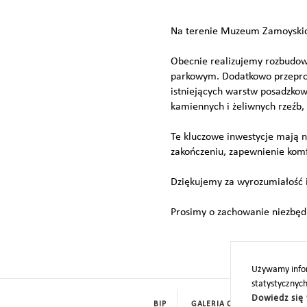
Na terenie Muzeum Zamoyskic
Obecnie realizujemy rozbudow
parkowym. Dodatkowo przeprow
istniejących warstw posadzkow
kamiennych i żeliwnych rzeźb
Te kluczowe inwestycje mają na
zakończeniu, zapewnienie kom
Dziękujemy za wyrozumiałość i
Prosimy o zachowanie niezbęd
Używamy infor
statystycznyc
Dowiedz się 
BIP
GALERIA CYFROWA
ROD