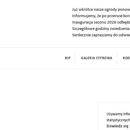
Już wkrótce nasze ogrody pono
Informujemy, że po przerwie kon
Inauguracja sezonu 2026 odbędzi
Szczegółowe godziny zwiedzania
Serdecznie zapraszamy do odwie
BIP
GALERIA CYFROWA
ROD
Używamy infor
statystycznyc
Dowiedz się 