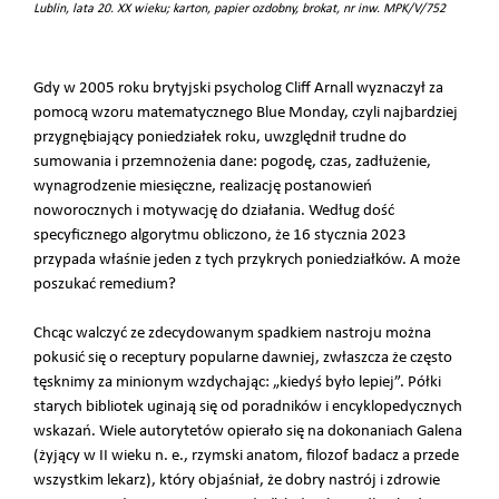
Lublin, lata 20. XX wieku; karton, papier ozdobny, brokat, nr inw. MPK/V/752
Gdy w 2005 roku brytyjski psycholog Cliff Arnall wyznaczył za
pomocą wzoru matematycznego Blue Monday, czyli najbardziej
przygnębiający poniedziałek roku, uwzględnił trudne do
sumowania i przemnożenia dane: pogodę, czas, zadłużenie,
wynagrodzenie miesięczne, realizację postanowień
noworocznych i motywację do działania. Według dość
specyficznego algorytmu obliczono, że 16 stycznia 2023
przypada właśnie jeden z tych przykrych poniedziałków. A może
poszukać remedium?
Chcąc walczyć ze zdecydowanym spadkiem nastroju można
pokusić się o receptury popularne dawniej, zwłaszcza że często
tęsknimy za minionym wzdychając: „kiedyś było lepiej”. Półki
starych bibliotek uginają się od poradników i encyklopedycznych
wskazań. Wiele autorytetów opierało się na dokonaniach Galena
(żyjący w II wieku n. e., rzymski anatom, filozof badacz a przede
wszystkim lekarz), który objaśniał, że dobry nastrój i zdrowie