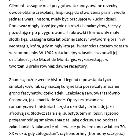
Clément Lassagne miał przygotować kandyzowane orzechy i
owoce oblane czekoladą. Inspiracją do stworzenia pralin, wedle
jednej z wersji historii, miały być pracujące w kuchni dzieci.
Ponieważ mogły liczyć jedynie na resztki smakołyków, łączyły
pozostające po przygotowaniach okruszki i formowały mały
słodki kęs. Lassagne kilka lat później założył wytwórnię pralin w
Montargis, która, gdy minęły lata jej świetności z czasem odeszła
w zapomnienie. W 1902 roku kolejny właściciel wznowił jej
działalność jako Mazet de Montargis, wykorzystując w
tworzeniu pralin również dawne receptury.
Znane są różne wersje historii i legend o powstaniu tych
smakołyków. Tak czy inaczej kolejne lata poszerzały znacznie
grono fascynatów czekoladek. Czekoladę serwował zarówno
Casanova, jak i markiz de Sade. Opisy ucztowania w
romantycznych historiach często określały czekoladę jako
afrodyzjak. Słodycz stała się „substytutem miłości”, łączono
przyjemność jej smakowania z tą, jaką odczuwano podczas
zakochania. Naukowo tę obserwację potwierdzono w latach 70.
XX wieku, gdy „błogostan”, czyli endorfiny (hormony szczęścia)