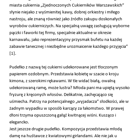
miasta cukiernia „Zjednoczonych Cukierników Warszawskich”
słynie niejako z wyśmienitej kawy, dobrej orkiestry i miłego
nastroju, ale znaną również jako źródło zakupu doskonałych
wyrobów cukierniczych. Na specjalną uwagę zasługują wyborne
pączki i faworki tej firmy, specjalnie aktualne w okresie
karnawału, jako reprezentacyjny przysmak bufetu na każdej
zabawie tanecznej i niezbędne urozmaicenie każdego przyjęcia”
[1].
Pudełko z nazwą tej cukierni udekorowane jest tłoczonym
papierem ozdobnym. Przedstawia kobietę w szacie o kroju
kimona, z szerokimi rękawami. W tle widać białą, owalną
udekorowaną ramę, może lustra? Młoda pani ma upiętą wysoko
fryzurę z kręconych włosów. Delikatnie, zachęcająco się
uśmiecha. Patrzy na potencjalnego „wyjadacza” słodkości, ale w
żadnym wypadku w sposób karcący za łakomstwo. W prawej
dłoni trzyma opuszczoną gałąź kwitnącej wiśni. Kusząco i
elegancko.
Jest jeszcze drugie pudełko. Kompozycja przedstawia młodą
damę na huśtawce z kwiatowymi girlandami. Ale nie jak u