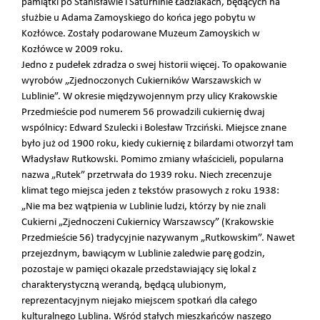
pamiątki po Stanisławie i Saturninie Ładziakach, będących na
służbie u Adama Zamoyskiego do końca jego pobytu w
Kozłówce. Zostały podarowane Muzeum Zamoyskich w
Kozłówce w 2009 roku.
Jedno z pudełek zdradza o swej historii więcej. To opakowanie
wyrobów „Zjednoczonych Cukierników Warszawskich w
Lublinie”. W okresie międzywojennym przy ulicy Krakowskie
Przedmieście pod numerem 56 prowadzili cukiernię dwaj
wspólnicy: Edward Szulecki i Bolesław Trzciński. Miejsce znane
było już od 1900 roku, kiedy cukiernię z bilardami otworzył tam
Władysław Rutkowski. Pomimo zmiany właścicieli, popularna
nazwa „Rutek” przetrwała do 1939 roku. Niech zrecenzuje
klimat tego miejsca jeden z tekstów prasowych z roku 1938:
„Nie ma bez wątpienia w Lublinie ludzi, którzy by nie znali
Cukierni „Zjednoczeni Cukiernicy Warszawscy” (Krakowskie
Przedmieście 56) tradycyjnie nazywanym „Rutkowskim”. Nawet
przejezdnym, bawiącym w Lublinie zaledwie parę godzin,
pozostaje w pamięci okazale przedstawiający się lokal z
charakterystyczną werandą, będącą ulubionym,
reprezentacyjnym niejako miejscem spotkań dla całego
kulturalnego Lublina. Wśród stałych mieszkańców naszego