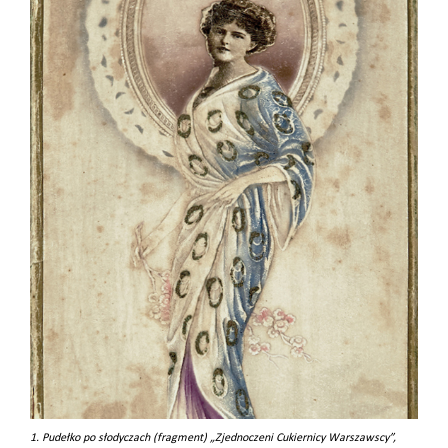
1. Pudełko po słodyczach (fragment) „Zjednoczeni Cukiernicy Warszawscy”,