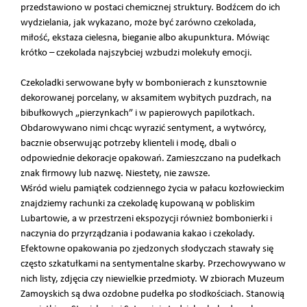
przedstawiono w postaci chemicznej struktury. Bodźcem do ich
wydzielania, jak wykazano, może być zarówno czekolada,
miłość, ekstaza cielesna, bieganie albo akupunktura. Mówiąc
krótko – czekolada najszybciej wzbudzi molekuły emocji.
Czekoladki serwowane były w bombonierach z kunsztownie
dekorowanej porcelany, w aksamitem wybitych puzdrach, na
bibułkowych „pierzynkach” i w papierowych papilotkach.
Obdarowywano nimi chcąc wyrazić sentyment, a wytwórcy,
bacznie obserwując potrzeby klienteli i modę, dbali o
odpowiednie dekoracje opakowań. Zamieszczano na pudełkach
znak firmowy lub nazwę. Niestety, nie zawsze.
Wśród wielu pamiątek codziennego życia w pałacu kozłowieckim
znajdziemy rachunki za czekoladę kupowaną w pobliskim
Lubartowie, a w przestrzeni ekspozycji również bombonierki i
naczynia do przyrządzania i podawania kakao i czekolady.
Efektowne opakowania po zjedzonych słodyczach stawały się
często szkatułkami na sentymentalne skarby. Przechowywano w
nich listy, zdjęcia czy niewielkie przedmioty. W zbiorach Muzeum
Zamoyskich są dwa ozdobne pudełka po słodkościach. Stanowią