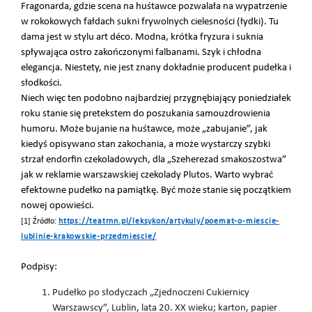
Fragonarda, gdzie scena na huśtawce pozwalała na wypatrzenie
w rokokowych fałdach sukni frywolnych cielesności (łydki). Tu
dama jest w stylu art déco. Modna, krótka fryzura i suknia
spływająca ostro zakończonymi falbanami. Szyk i chłodna
elegancja. Niestety, nie jest znany dokładnie producent pudełka i
słodkości.
Niech więc ten podobno najbardziej przygnębiający poniedziałek
roku stanie się pretekstem do poszukania samouzdrowienia
humoru. Może bujanie na huśtawce, może „zabujanie”, jak
kiedyś opisywano stan zakochania, a może wystarczy szybki
strzał endorfin czekoladowych, dla „Szeherezad smakoszostwa”
jak w reklamie warszawskiej czekolady Plutos. Warto wybrać
efektowne pudełko na pamiątkę. Być może stanie się początkiem
nowej opowieści.
[1]
Źródło:
https://teatrnn.pl/leksykon/artykuly/poemat-o-miescie-
lublinie-krakowskie-przedmiescie/
Podpisy:
Pudełko po słodyczach „Zjednoczeni Cukiernicy
Warszawscy”, Lublin, lata 20. XX wieku; karton, papier