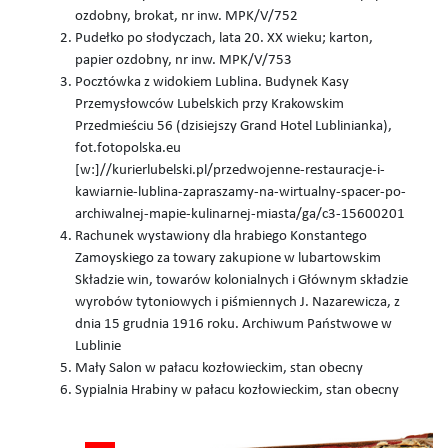
ozdobny, brokat, nr inw. MPK/V/752
Pudełko po słodyczach, lata 20. XX wieku; karton,
papier ozdobny, nr inw. MPK/V/753
Pocztówka z widokiem Lublina. Budynek Kasy
Przemysłowców Lubelskich przy Krakowskim
Przedmieściu 56 (dzisiejszy Grand Hotel Lublinianka),
fot.fotopolska.eu
[w:]//kurierlubelski.pl/przedwojenne-restauracje-i-
kawiarnie-lublina-zapraszamy-na-wirtualny-spacer-po-
archiwalnej-mapie-kulinarnej-miasta/ga/c3-15600201
Rachunek wystawiony dla hrabiego Konstantego
Zamoyskiego za towary zakupione w lubartowskim
Składzie win, towarów kolonialnych i Głównym składzie
wyrobów tytoniowych i piśmiennych J. Nazarewicza, z
dnia 15 grudnia 1916 roku. Archiwum Państwowe w
Lublinie
Mały Salon w pałacu kozłowieckim, stan obecny
Sypialnia Hrabiny w pałacu kozłowieckim, stan obecny