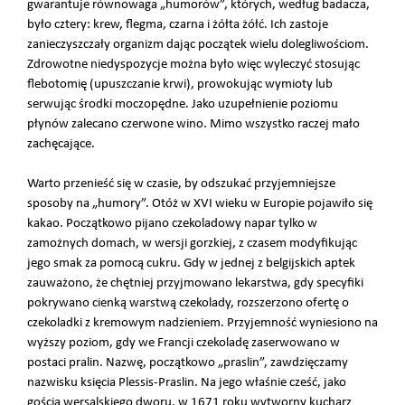
gwarantuje równowaga „humorów”, których, według badacza,
było cztery: krew, flegma, czarna i żółta żółć. Ich zastoje
zanieczyszczały organizm dając początek wielu dolegliwościom.
Zdrowotne niedyspozycje można było więc wyleczyć stosując
flebotomię (upuszczanie krwi), prowokując wymioty lub
serwując środki moczopędne. Jako uzupełnienie poziomu
płynów zalecano czerwone wino. Mimo wszystko raczej mało
zachęcające.
Warto przenieść się w czasie, by odszukać przyjemniejsze
sposoby na „humory”. Otóż w XVI wieku w Europie pojawiło się
kakao. Początkowo pijano czekoladowy napar tylko w
zamożnych domach, w wersji gorzkiej, z czasem modyfikując
jego smak za pomocą cukru. Gdy w jednej z belgijskich aptek
zauważono, że chętniej przyjmowano lekarstwa, gdy specyfiki
pokrywano cienką warstwą czekolady, rozszerzono ofertę o
czekoladki z kremowym nadzieniem. Przyjemność wyniesiono na
wyższy poziom, gdy we Francji czekoladę zaserwowano w
postaci pralin. Nazwę, początkowo „praslin”, zawdzięczamy
nazwisku księcia Plessis-Praslin. Na jego właśnie cześć, jako
gościa wersalskiego dworu, w 1671 roku wytworny kucharz