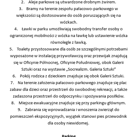
2. Aleje parkowe są utwardzone drobnym żwirem.
3. Bramy na terenie zespołu pałacowo-parkowego w
większości są dostosowane do osób poruszających się na
wózkach.
4. Ławki w parku umożliwiają swobodny transfer osoby o
ograniczonej mobilności z wózka na ławkę lub ustawienie wózka
równolegle z ławką.
5. Toalety przystosowane dla osób ze szczególnymi potrzebami
wyposażone w instalację przywoławczą oraz przewijak znajdują
się w Oficynie Północnej, Oficynie Południowej, obok Galerii
Sztuki oraz na wystawie „Socrealizm. Galeria Sztuki”
6. Pokój rodzica z dzieckiem znajduje się obok Galerii Sztuki.
7. Na terenie założenia pałacowo-parkowego znajduje się plac
zabaw dla dzieci oraz przestrzeń do swobodnej rekreacji, a także
zadaszona przestrzeń do odpoczynku i spożywania posiłków.
8. Miejsce ewakuacyjne znajduje się przy parkingu głównym.
9. Zabrania się wprowadzania i wnoszenia zwierząt do
pomieszczeń ekspozycyjnych, wyjątek stanowi pies przewodnik
dla osoby niewidomej.
Parking