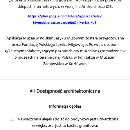
„Muzea w Polskim Języku Migowym”. Aplikację można pobrać w
sklepach internetowych, w wersji na Android oraz iOS.
https://play.google.com/store/apps/details?
id=mobi.qrtag.muzeapjm&hl=pl&gl=US
Aplikacja Muzea w Polskim Języku Migowym została przygotowana
przez Fundację Polskiego Języka Migowego. Pozwala osobom
g/Głuchym i słabosłyszącym poznać zbiory muzealne zgromadzone w
6 muzeach na terenie całej Polski, w tym także w Muzeum
Zamoyskich w Kozłówce.
Dostępność architektoniczna
Informacja ogólna
1. Nawierzchnia alejek i dojść do budynków jest utwardzona,
w większości jest to kostka granitowa.