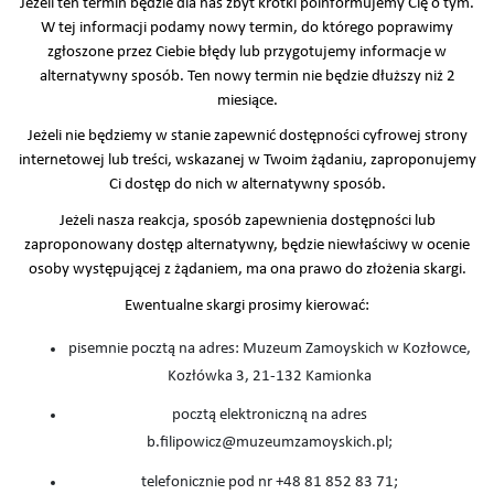
Jeżeli ten termin będzie dla nas zbyt krótki poinformujemy Cię o tym.
W tej informacji podamy nowy termin, do którego poprawimy
zgłoszone przez Ciebie błędy lub przygotujemy informacje w
alternatywny sposób. Ten nowy termin nie będzie dłuższy niż 2
miesiące.
Jeżeli nie będziemy w stanie zapewnić dostępności cyfrowej strony
internetowej lub treści, wskazanej w Twoim żądaniu, zaproponujemy
Ci dostęp do nich w alternatywny sposób.
Jeżeli nasza reakcja, sposób zapewnienia dostępności lub
zaproponowany dostęp alternatywny, będzie niewłaściwy w ocenie
osoby występującej z żądaniem, ma ona prawo do złożenia skargi.
Ewentualne skargi prosimy kierować:
pisemnie pocztą na adres: Muzeum Zamoyskich w Kozłowce,
Kozłówka 3, 21-132 Kamionka
pocztą elektroniczną na adres
b.filipowicz@muzeumzamoyskich.pl;
telefonicznie pod nr +48 81 852 83 71;