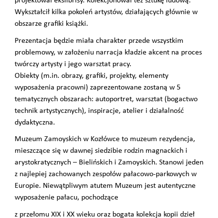
projektował ekslibrisy. Kolekcjonował też sztukę ludową.
Wykształcił kilka pokoleń artystów, działających głównie w
obszarze grafiki książki.
Prezentacja będzie miała charakter przede wszystkim
problemowy, w założeniu narracja kładzie akcent na proces
twórczy artysty i jego warsztat pracy.
Obiekty (m.in. obrazy, grafiki, projekty, elementy
wyposażenia pracowni) zaprezentowane zostaną w 5
tematycznych obszarach: autoportret, warsztat (bogactwo
technik artystycznych), inspiracje, atelier i działalność
dydaktyczna.
Muzeum Zamoyskich w Kozłówce to muzeum rezydencja,
mieszczące się w dawnej siedzibie rodzin magnackich i
arystokratycznych – Bielińskich i Zamoyskich. Stanowi jeden
z najlepiej zachowanych zespołów pałacowo-parkowych w
Europie. Niewątpliwym atutem Muzeum jest autentyczne
wyposażenie pałacu, pochodzące
z przełomu XIX i XX wieku oraz bogata kolekcja kopii dzieł