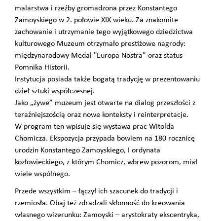
malarstwa i rzeźby gromadzona przez Konstantego
Zamoyskiego w 2. połowie XIX wieku. Za znakomite
zachowanie i utrzymanie tego wyjątkowego dziedzictwa
kulturowego Muzeum otrzymało prestiżowe nagrody:
międzynarodowy Medal "Europa Nostra” oraz status
Pomnika Historii.
Instytucja posiada także bogatą tradycję w prezentowaniu
dzieł sztuki współczesnej.
Jako „żywe” muzeum jest otwarte na dialog przeszłości z
teraźniejszością oraz nowe konteksty i reinterpretacje.
W program ten wpisuje się wystawa prac Witolda
Chomicza. Ekspozycja przypada bowiem na 180 rocznicę
urodzin Konstantego Zamoyskiego, I ordynata
kozłowieckiego, z którym Chomicz, wbrew pozorom, miał
wiele wspólnego.
Przede wszystkim – łączył ich szacunek do tradycji i
rzemiosła. Obaj też zdradzali skłonność do kreowania
własnego wizerunku: Zamoyski – arystokraty ekscentryka,