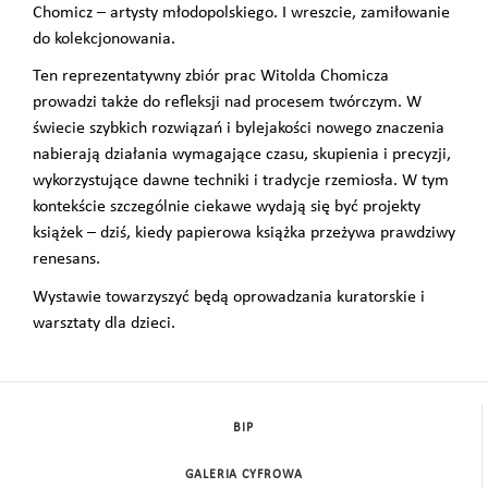
Chomicz – artysty młodopolskiego. I wreszcie, zamiłowanie
do kolekcjonowania.
Ten reprezentatywny zbiór prac Witolda Chomicza
prowadzi także do refleksji nad procesem twórczym. W
świecie szybkich rozwiązań i bylejakości nowego znaczenia
nabierają działania wymagające czasu, skupienia i precyzji,
wykorzystujące dawne techniki i tradycje rzemiosła. W tym
kontekście szczególnie ciekawe wydają się być projekty
książek – dziś, kiedy papierowa książka przeżywa prawdziwy
renesans.
Wystawie towarzyszyć będą oprowadzania kuratorskie i
warsztaty dla dzieci.
BIP
GALERIA CYFROWA