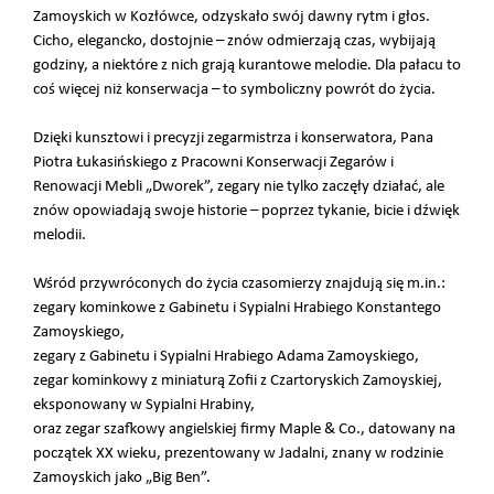
Zamoyskich w Kozłówce, odzyskało swój dawny rytm i głos.
Cicho, elegancko, dostojnie – znów odmierzają czas, wybijają
godziny, a niektóre z nich grają kurantowe melodie. Dla pałacu to
coś więcej niż konserwacja – to symboliczny powrót do życia.
Dzięki kunsztowi i precyzji zegarmistrza i konserwatora, Pana
Piotra Łukasińskiego z Pracowni Konserwacji Zegarów i
Renowacji Mebli „Dworek”, zegary nie tylko zaczęły działać, ale
znów opowiadają swoje historie – poprzez tykanie, bicie i dźwięk
melodii.
Wśród przywróconych do życia czasomierzy znajdują się m.in.:
zegary kominkowe z Gabinetu i Sypialni Hrabiego Konstantego
Zamoyskiego,
zegary z Gabinetu i Sypialni Hrabiego Adama Zamoyskiego,
zegar kominkowy z miniaturą Zofii z Czartoryskich Zamoyskiej,
eksponowany w Sypialni Hrabiny,
oraz zegar szafkowy angielskiej firmy Maple & Co., datowany na
początek XX wieku, prezentowany w Jadalni, znany w rodzinie
Zamoyskich jako „Big Ben”.