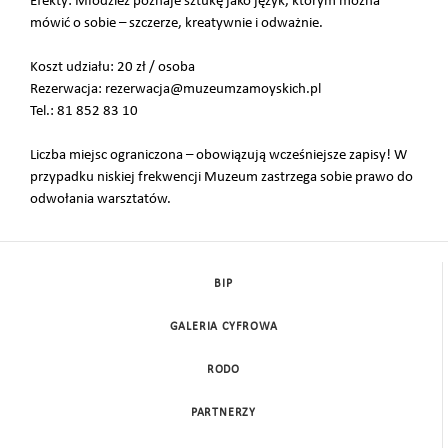
Efekty: Młodzież poznaje sztukę jako język, którym można
mówić o sobie – szczerze, kreatywnie i odważnie.
Koszt udziału: 20 zł / osoba
Rezerwacja: rezerwacja@muzeumzamoyskich.pl
Tel.: 81 852 83 10
Liczba miejsc ograniczona – obowiązują wcześniejsze zapisy! W
przypadku niskiej frekwencji Muzeum zastrzega sobie prawo do
odwołania warsztatów.
BIP
GALERIA CYFROWA
RODO
PARTNERZY