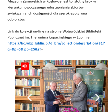
Muzeum Zamoyskich w Kozłówce jest to istotny krok w
kierunku nowoczesnego udostępniania zbiorów i
zwiększania ich dostępności dla szerokiego grona
odbiorców.
Link do kolekcji on-line na stronie Wojewódzkiej Biblioteki
Publicznej im. Hieronima Łopacińskiego w Lublinie:
https://bc.wbp.lublin.pl/dlibra/collectiondescription/81?
q=&p=0&ipp=25&sf
=